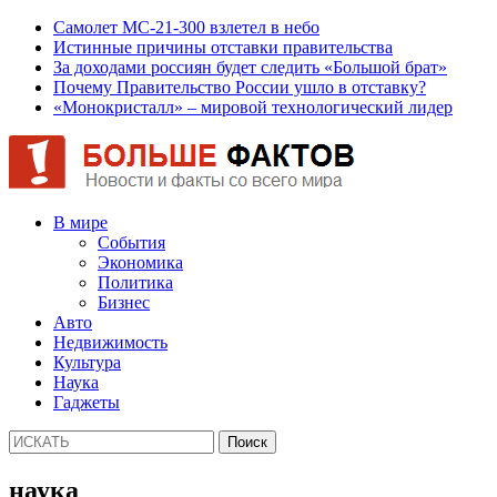
Самолет МС-21-300 взлетел в небо
Истинные причины отставки правительства
За доходами россиян будет следить «Большой брат»
Почему Правительство России ушло в отставку?
«Монокристалл» – мировой технологический лидер
В мире
События
Экономика
Политика
Бизнес
Авто
Недвижимость
Культура
Наука
Гаджеты
наука