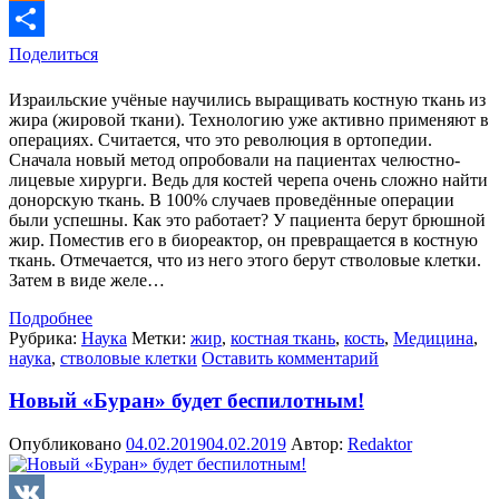
Odnoklassniki
Поделиться
Израильские учёные научились выращивать костную ткань из
жира (жировой ткани). Технологию уже активно применяют в
операциях. Считается, что это революция в ортопедии.
Сначала новый метод опробовали на пациентах челюстно-
лицевые хирурги. Ведь для костей черепа очень сложно найти
донорскую ткань. В 100% случаев проведённые операции
были успешны. Как это работает? У пациента берут брюшной
жир. Поместив его в биореактор, он превращается в костную
ткань. Отмечается, что из него этого берут стволовые клетки.
Затем в виде желе…
Подробнее
Рубрика:
Наука
Метки:
жир
,
костная ткань
,
кость
,
Медицина
,
наука
,
стволовые клетки
Оставить комментарий
Новый «Буран» будет беспилотным!
Опубликовано
04.02.2019
04.02.2019
Автор:
Redaktor