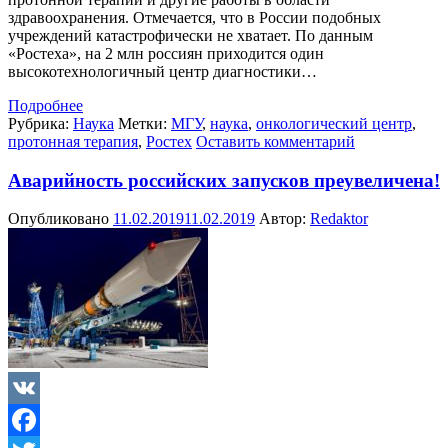
здравоохранения. Отмечается, что в России подобных
учреждений катастрофически не хватает. По данным
«Ростеха», на 2 млн россиян приходится один
высокотехнологичный центр диагностики…
Подробнее
Рубрика:
Наука
Метки:
МГУ
,
наука
,
онкологический центр
,
протонная терапия
,
Ростех
Оставить комментарий
Аварийность российских запусков преувеличена!
Опубликовано
11.02.2019
11.02.2019
Автор:
Redaktor
VK