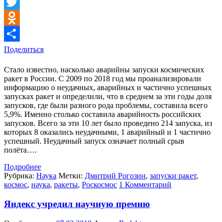
Facebook
Twitter
Odnoklassniki
Поделиться
Стало известно, насколько аварийны запуски космических
ракет в России. С 2009 по 2018 год мы проанализировали
информацию о неудачных, аварийных и частично успешных
запусках ракет и определили, что в среднем за эти годы доля
запусков, где были разного рода проблемы, составила всего
5,9%. Именно столько составила аварийность российских
запусков. Всего за эти 10 лет было проведено 214 запуска, из
которых 8 оказались неудачными, 1 аварийный и 1 частично
успешный. Неудачный запуск означает полный срыв
полёта….
Подробнее
Рубрика:
Наука
Метки:
Дмитрий Рогозин
,
запуски ракет
,
космос
,
наука
,
ракеты
,
Роскосмос
1 Комментарий
Яндекс учредил научную премию