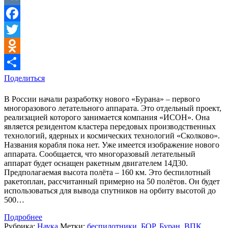
VK
Facebook
Twitter
Odnoklassniki
Поделиться
В России начали разработку нового «Бурана» – первого
многоразового летательного аппарата. Это отдельный проект,
реализацией которого занимается компания «ИСОН». Она
является резидентом кластера передовых производственных
технологий, ядерных и космических технологий «Сколково».
Названия корабля пока нет. Уже имеется изображение нового
аппарата. Сообщается, что многоразовый летательный
аппарат будет оснащен ракетным двигателем 14Д30.
Предполагаемая высота полёта – 160 км. Это беспилотный
ракетоплан, рассчитанный примерно на 50 полётов. Он будет
использоваться для вывода спутников на орбиту высотой до
500…
Подробнее
Рубрика:
Наука
Метки:
беспилотники
,
БОР
,
Буран
,
ВПК
,