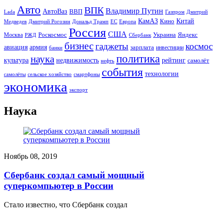
Авто
ВПК
Владимир Путин
АвтоВаз
ВВП
Lada
Газпром
Дмитрий
Китай
КамАЗ
Кино
Дональд Трамп
ЕС
Медведев
Дмитрий Рогозин
Европа
Россия
США
Роскосмос
Украина
Москва
Яндекс
РЖД
Сбербанк
бизнес
гаджеты
космос
авиация
армия
зарплата
инвестиции
банки
политика
наука
культура
рейтинг
недвижимость
самолёт
нефть
события
технологии
сельское хозяйство
самолёты
смартфоны
экономика
экспорт
Наука
Ноябрь 08, 2019
Сбербанк создал самый мощный
суперкомпьютер в России
Стало известно, что Сбербанк создал