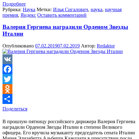
Подробнее
Рубрика:
Наука
Метки:
Илья Сигалович
,
наука
,
научная
премия
,
Яндекс
Оставить комментарий
Валерия Гергиева наградили Орденом Звезды
Италии
Опубликовано
07.02.2019
07.02.2019
Автор:
Redaktor
VK
Facebook
Twitter
Odnoklassniki
Поделиться
В прошлую пятницу российского дирижера Валерия Гергиева
наградили Орденом Звезды Италии в степени Великого
офицера. Его вручила музыканту председатель сената Италии
Мария Элизабетта Альберти Казеллати в присутствии посла