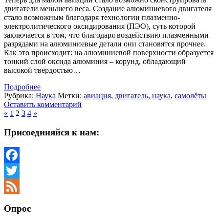
двигатели меньшего веса. Создание алюминиевого двигателя
стало возможным благодаря технологии плазменно-
электролитического оксидирования (ПЭО), суть которой
заключается в том, что благодаря воздействию плазменными
разрядами на алюминиевые детали они становятся прочнее.
Как это происходит: на алюминиевой поверхности образуется
тонкий слой оксида алюминия – корунд, обладающий
высокой твердостью…
Подробнее
Рубрика:
Наука
Метки:
авиация
,
двигатель
,
наука
,
самолёты
Оставить комментарий
«
1
2
3
4
»
Присоединяйся к нам:
Facebook
Twitter
Feed
Опрос