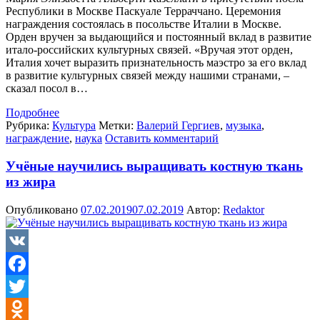
Республики в Москве Паскуале Терраччано. Церемония
награждения состоялась в посольстве Италии в Москве.
Орден вручен за выдающийся и постоянный вклад в развитие
итало-российских культурных связей. «Вручая этот орден,
Италия хочет выразить признательность маэстро за его вклад
в развитие культурных связей между нашими странами, –
сказал посол в…
Подробнее
Рубрика:
Культура
Метки:
Валерий Гергиев
,
музыка
,
награждение
,
наука
Оставить комментарий
Учёные научились выращивать костную ткань
из жира
Опубликовано
07.02.2019
07.02.2019
Автор:
Redaktor
VK
Facebook
Twitter