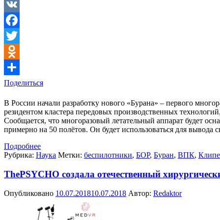
VK
Facebook
Twitter
Odnoklassniki
Поделиться
В России начали разработку нового «Бурана» – первого многор
резидентом кластера передовых производственных технологий,
Сообщается, что многоразовый летательный аппарат будет осн
примерно на 50 полётов. Он будет использоваться для вывода 
Подробнее
Рубрика:
Наука
Метки:
беспилотники
,
БОР
,
Буран
,
ВПК
,
Клипе
ThePSYCHO создала отечественный хирургическ
Опубликовано
10.07.2018
10.07.2018
Автор:
Redaktor