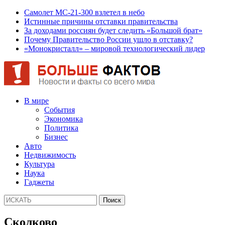
Самолет МС-21-300 взлетел в небо
Истинные причины отставки правительства
За доходами россиян будет следить «Большой брат»
Почему Правительство России ушло в отставку?
«Монокристалл» – мировой технологический лидер
В мире
События
Экономика
Политика
Бизнес
Авто
Недвижимость
Культура
Наука
Гаджеты
Сколково