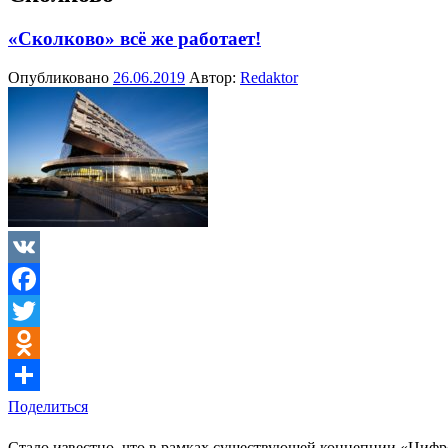
«Сколково» всё же работает!
Опубликовано
26.06.2019
Автор:
Redaktor
VK
Facebook
Twitter
Odnoklassniki
Поделиться
Стало известно, что в рамках существующей концепции «Цифро