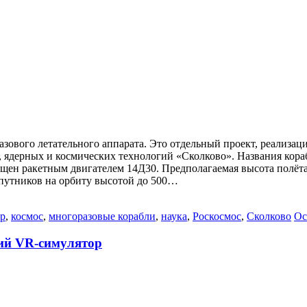
азового летательного аппарата. Это отдельный проект, реализа
 ядерных и космических технологий «Сколково». Названия кораб
ащен ракетным двигателем 14Д30. Предполагаемая высота полёта
спутников на орбиту высотой до 500…
р
,
космос
,
многоразовые корабли
,
наука
,
Роскосмос
,
Сколково
Ос
ий VR-симулятор