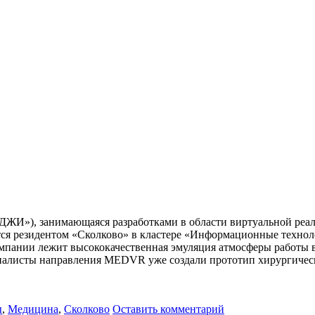
, занимающаяся разработками в области виртуальной реальн
ся резидентом «Сколково» в кластере «Информационные технол
омпании лежит высококачественная эмуляция атмосферы работы 
иалисты направления MEDVR уже создали прототип хирургическо
ы
,
Медицина
,
Сколково
Оставить комментарий