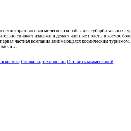
го многоразового космического корабля для суборбитальных тур
ачительно снижает издержи и делает частные полеты в космос бо
 первая частная компания занимающаяся космическим туризмом. 
тальный…
Роскосмос
,
Сколково
,
технологии
Оставить комментарий