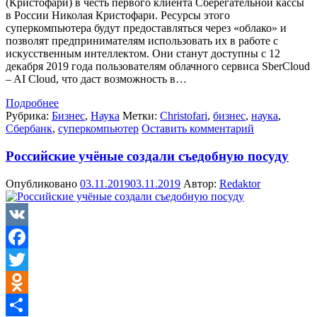
(Кристофари) в честь первого клиента Сберегательной кассы
в России Николая Кристофари. Ресурсы этого
суперкомпьютера будут предоставляться через «облако» и
позволят предпринимателям использовать их в работе с
искусственным интеллектом. Они станут доступны с 12
декабря 2019 года пользователям облачного сервиса SberCloud
– AI Cloud, что даст возможность в…
Подробнее
Рубрика:
Бизнес
,
Наука
Метки:
Christofari
,
бизнес
,
наука
,
Сбербанк
,
суперкомпьютер
Оставить комментарий
Российские учёные создали съедобную посуду
Опубликовано
03.11.2019
03.11.2019
Автор:
Redaktor
VK
Facebook
Twitter
Odnoklassniki