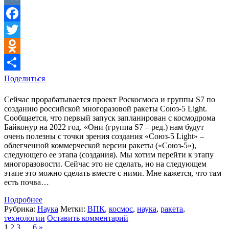
VK
Facebook
Twitter
Odnoklassniki
Поделиться
Сейчас прорабатывается проект Роскосмоса и группы S7 по
созданию российской многоразовой ракеты Союз-5 Light.
Сообщается, что первый запуск запланирован с космодрома
Байконур на 2022 год. «Они (группа S7 – ред.) нам будут
очень полезны с точки зрения создания «Союз-5 Light» –
облегченной коммерческой версии ракеты («Союз-5»),
следующего ее этапа (создания). Мы хотим перейти к этапу
многоразовости. Сейчас это не сделать, но на следующем
этапе это можно сделать вместе с ними. Мне кажется, что там
есть почва…
Подробнее
Рубрика:
Наука
Метки:
ВПК
,
космос
,
наука
,
ракета
,
технологии
Оставить комментарий
1
2
3
…
6
»