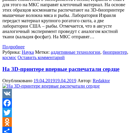
для этого на МКС направят клеточный материал. На основе
этих образцов космонавты распечатают на 3D-биопринтере
мышечные волокна мяса и рыбы. Лаборатория Израиля
передаст материал крупного рогатого скота, а две
лаборатории США – рыбы. Отмечается, что в августе
аналогичный эксперимент проведут с аналогом костной
ткани (кальция фосфат). На МКС отправят…
Подробнее
Рубрика:
Наука
Метки:
аддитивные технологии
,
биопринтер
,
космос
Оставить комментарий
На 3D-принтере впервые распечатали сердце
Опубликовано
19.04.2019
19.04.2019
Автор:
Redaktor
VK
Facebook
Twitter
Odnoklassniki