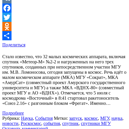
VK
Facebook
Twitter
Odnoklassniki
Поделиться
Стало известно, что 32 малых космических аппарата, включая
спутник «Метеор-М» №2-2 и нагруженных на него трех
спутников, созданных при непосредственном участии МГУ
им. М.В. Ломоносова, сегодня запущены в космос. Речь идёт о
малом космическом аппарате (МКА) МГУ «Сократ», МКА
«АмурСат» (совместный проект Амурского государственного
университета и МГУ) а также МКА «ВДНХ-80» (совместный
проект МГУ и АО «ВДНХ»). Отмечается, что 5 июля с
космодрома «Восточный» в 8:41 стартовал ракетоноситель
«Союз 2.1б» с разгонным блоком «Фрегат». Именно…
Подробнее
Рубрика:
Наука
,
События
Метки:
запуск
,
космос
,
МГУ
,
наука
,
новости
,
Роскосмос
,
события
,
спутник
,
спутники МГУ
Оставить комментарий