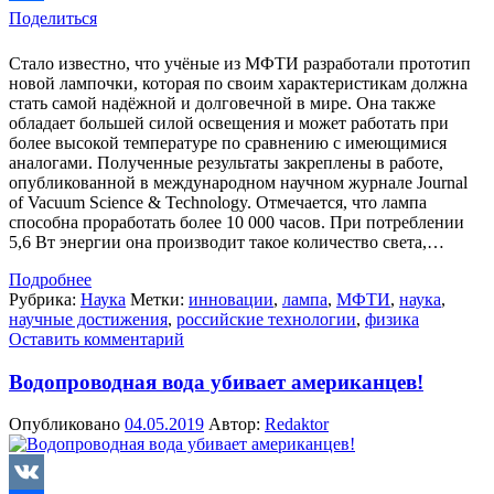
Поделиться
Стало известно, что учёные из МФТИ разработали прототип
новой лампочки, которая по своим характеристикам должна
стать самой надёжной и долговечной в мире. Она также
обладает большей силой освещения и может работать при
более высокой температуре по сравнению с имеющимися
аналогами. Полученные результаты закреплены в работе,
опубликованной в международном научном журнале Journal
of Vacuum Science & Technology. Отмечается, что лампа
способна проработать более 10 000 часов. При потреблении
5,6 Вт энергии она производит такое количество света,…
Подробнее
Рубрика:
Наука
Метки:
инновации
,
лампа
,
МФТИ
,
наука
,
научные достижения
,
российские технологии
,
физика
Оставить комментарий
Водопроводная вода убивает американцев!
Опубликовано
04.05.2019
Автор:
Redaktor