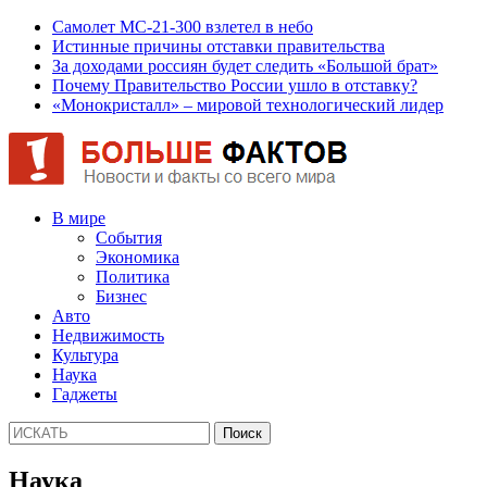
Самолет МС-21-300 взлетел в небо
Истинные причины отставки правительства
За доходами россиян будет следить «Большой брат»
Почему Правительство России ушло в отставку?
«Монокристалл» – мировой технологический лидер
В мире
События
Экономика
Политика
Бизнес
Авто
Недвижимость
Культура
Наука
Гаджеты
Наука