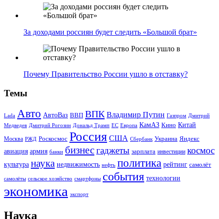
За доходами россиян будет следить «Большой брат»
Почему Правительство России ушло в отставку?
Темы
Авто
ВПК
Владимир Путин
АвтоВаз
ВВП
Lada
Газпром
Дмитрий
Китай
КамАЗ
Кино
Дональд Трамп
ЕС
Медведев
Дмитрий Рогозин
Европа
Россия
США
Роскосмос
Украина
Москва
Яндекс
РЖД
Сбербанк
бизнес
гаджеты
космос
авиация
армия
зарплата
инвестиции
банки
политика
наука
культура
рейтинг
недвижимость
самолёт
нефть
события
технологии
сельское хозяйство
самолёты
смартфоны
экономика
экспорт
Наука