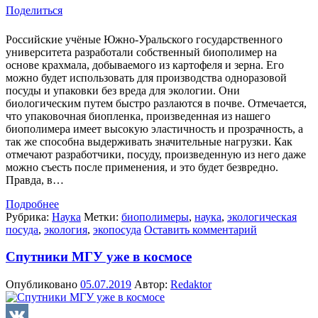
Поделиться
Российские учёные Южно-Уральского государственного
университета разработали собственный биополимер на
основе крахмала, добываемого из картофеля и зерна. Его
можно будет использовать для производства одноразовой
посуды и упаковки без вреда для экологии. Они
биологическим путем быстро разлаются в почве. Отмечается,
что упаковочная биопленка, произведенная из нашего
биополимера имеет высокую эластичность и прозрачность, а
так же способна выдерживать значительные нагрузки. Как
отмечают разработчики, посуду, произведенную из него даже
можно съесть после применения, и это будет безвредно.
Правда, в…
Подробнее
Рубрика:
Наука
Метки:
биополимеры
,
наука
,
экологическая
посуда
,
экология
,
экопосуда
Оставить комментарий
Спутники МГУ уже в космосе
Опубликовано
05.07.2019
Автор:
Redaktor