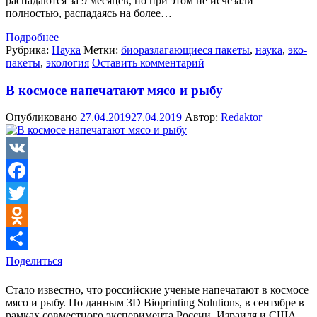
распадаются за 9 месяцев, но при этом не исчезали
полностью, распадаясь на более…
Подробнее
Рубрика:
Наука
Метки:
биоразлагающиеся пакеты
,
наука
,
эко-
пакеты
,
экология
Оставить комментарий
В космосе напечатают мясо и рыбу
Опубликовано
27.04.2019
27.04.2019
Автор:
Redaktor
VK
Facebook
Twitter
Odnoklassniki
Поделиться
Стало известно, что российские ученые напечатают в космосе
мясо и рыбу. По данным 3D Bioprinting Solutions, в сентябре в
рамках совместного эксперимента России, Израиля и США