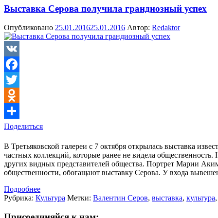
Выставка Серова получила грандиозный успех
Опубликовано
25.01.2016
25.01.2016
Автор:
Redaktor
VK
Facebook
Twitter
Odnoklassniki
Поделиться
В Третьяковской галереи с 7 октября открылась выставка изве
частных коллекций, которые ранее не видела общественность.
других видных представителей общества. Портрет Марии Аким
общественности, обогащают выставку Серова. У входа вывеш
Подробнее
Рубрика:
Культура
Метки:
Валентин Серов
,
выставка
,
культура
Присоединяйся к нам: