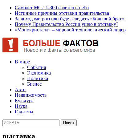
Самолет МС-21-300 взлетел в небо
Истинные причины отставки правительства
За доходами россиян будет следить «Большой брат»
Почему Правительство России ушло в отставку?
«Монокристалл» – мировой технологический лидер
В мире
События
Экономика
Политика
Бизнес
Авто
Недвижимость
Культура
Наука
Гаджеты
выставка