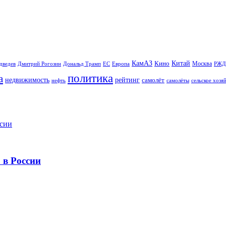
Китай
КамАЗ
Кино
Москва
Дональд Трамп
ЕС
дведев
Дмитрий Рогозин
Европа
РЖД
политика
а
рейтинг
недвижимость
самолёт
сельское хозя
нефть
самолёты
 в России