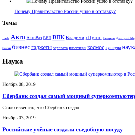
Почему Правительство России ушло в отставку?
Темы
Авто
ВПК
Владимир Путин
АвтоВаз
ВВП
Lada
Газпром
Дмитрий Ме
бизнес
наук
гаджеты
космос
культура
зарплата
инвестиции
банки
Наука
Ноябрь 08, 2019
Сбербанк создал самый мощный суперкомпьютер
Стало известно, что Сбербанк создал
Ноябрь 03, 2019
Российские учёные создали съедобную посуду