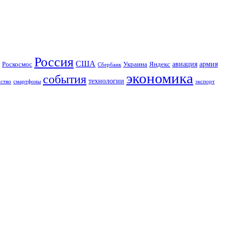
Россия
США
авиация
Роскосмос
Украина
армия
Яндекс
Сбербанк
экономика
события
технологии
йство
экспорт
смартфоны