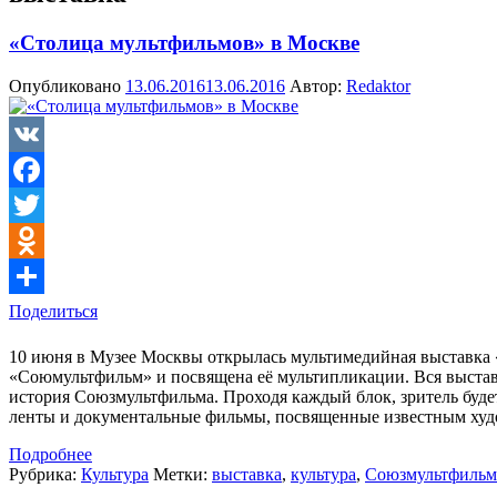
«Столица мультфильмов» в Москве
Опубликовано
13.06.2016
13.06.2016
Автор:
Redaktor
VK
Facebook
Twitter
Odnoklassniki
Поделиться
10 июня в Музее Москвы открылась мультимедийная выставка «
«Союмультфильм» и посвящена её мультипликации. Вся выставка
история Союзмультфильма. Проходя каждый блок, зритель буд
ленты и документальные фильмы, посвященные известным худ
Подробнее
Рубрика:
Культура
Метки:
выставка
,
культура
,
Союзмультфильм