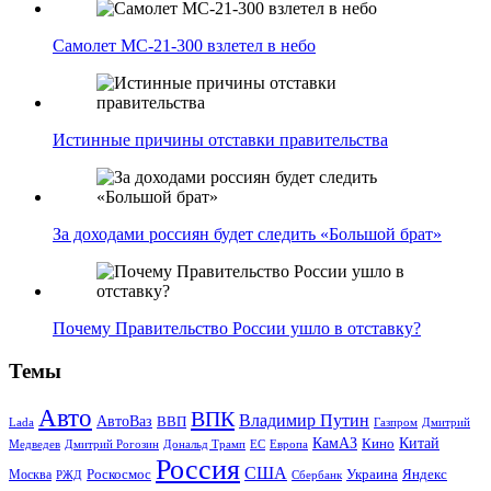
Самолет МС-21-300 взлетел в небо
Истинные причины отставки правительства
За доходами россиян будет следить «Большой брат»
Почему Правительство России ушло в отставку?
Темы
Авто
ВПК
Владимир Путин
АвтоВаз
ВВП
Lada
Газпром
Дмитрий
Китай
КамАЗ
Кино
Дональд Трамп
ЕС
Медведев
Дмитрий Рогозин
Европа
Россия
США
Роскосмос
Украина
Москва
Яндекс
РЖД
Сбербанк