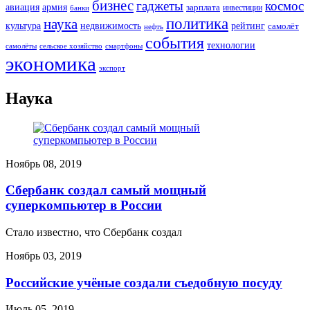
бизнес
гаджеты
космос
авиация
армия
зарплата
инвестиции
банки
политика
наука
культура
рейтинг
недвижимость
самолёт
нефть
события
технологии
сельское хозяйство
самолёты
смартфоны
экономика
экспорт
Наука
Ноябрь 08, 2019
Сбербанк создал самый мощный
суперкомпьютер в России
Стало известно, что Сбербанк создал
Ноябрь 03, 2019
Российские учёные создали съедобную посуду
Июль 05, 2019