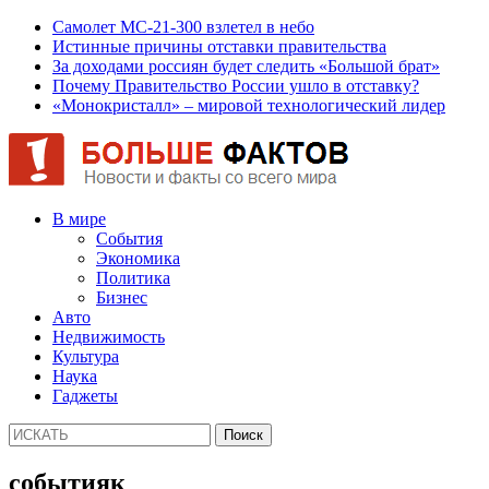
Самолет МС-21-300 взлетел в небо
Истинные причины отставки правительства
За доходами россиян будет следить «Большой брат»
Почему Правительство России ушло в отставку?
«Монокристалл» – мировой технологический лидер
В мире
События
Экономика
Политика
Бизнес
Авто
Недвижимость
Культура
Наука
Гаджеты
событияк