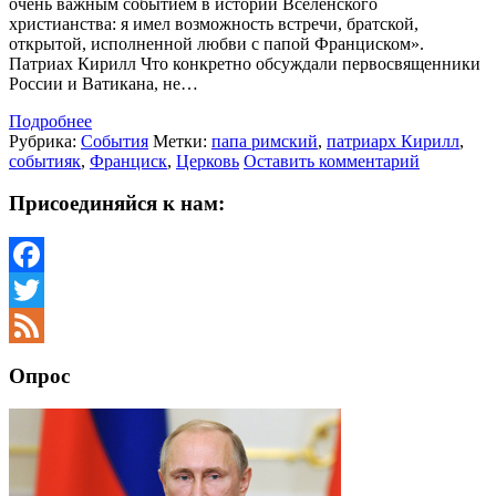
очень важным событием в истории Вселенского
христианства: я имел возможность встречи, братской,
открытой, исполненной любви с папой Франциском».
Патриах Кирилл Что конкретно обсуждали первосвященники
России и Ватикана, не…
Подробнее
Рубрика:
События
Метки:
папа римский
,
патриарх Кирилл
,
событияк
,
Франциск
,
Церковь
Оставить комментарий
Присоединяйся к нам:
Facebook
Twitter
Feed
Опрос