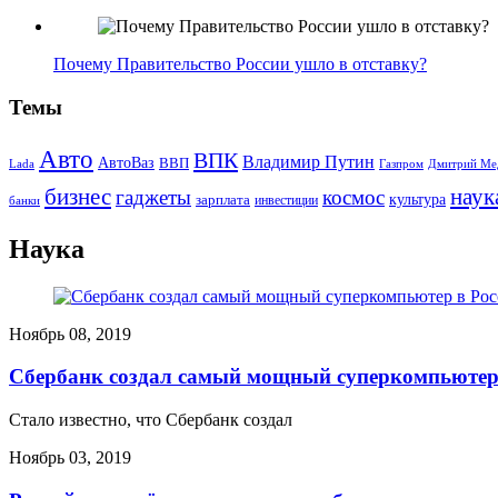
Почему Правительство России ушло в отставку?
Темы
Авто
ВПК
Владимир Путин
АвтоВаз
ВВП
Lada
Газпром
Дмитрий Ме
бизнес
наук
гаджеты
космос
культура
зарплата
инвестиции
банки
Наука
Ноябрь 08, 2019
Сбербанк создал самый мощный суперкомпьютер
Стало известно, что Сбербанк создал
Ноябрь 03, 2019