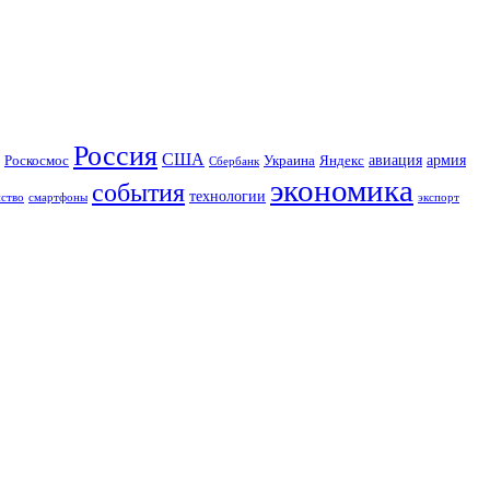
Россия
США
авиация
Роскосмос
Украина
армия
Яндекс
Сбербанк
экономика
события
технологии
йство
экспорт
смартфоны