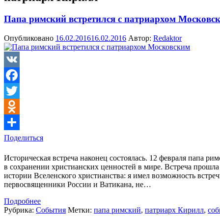
Папа римский встретился с патриархом Московс
Опубликовано
16.02.2016
16.02.2016
Автор:
Redaktor
VK
Facebook
Twitter
Odnoklassniki
Поделиться
Историческая встреча наконец состоялась. 12 февраля папа р
в сохранении христианских ценностей в мире. Встреча прошла
истории Вселенского христианства: я имел возможность встре
первосвященники России и Ватикана, не…
Подробнее
Рубрика:
События
Метки:
папа римский
,
патриарх Кирилл
,
соб