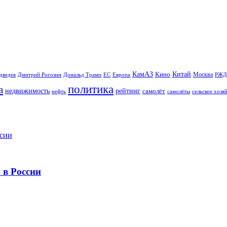
Китай
КамАЗ
Кино
Москва
Дональд Трамп
ЕС
дведев
Дмитрий Рогозин
Европа
РЖД
политика
а
рейтинг
недвижимость
самолёт
сельское хозя
нефть
самолёты
 в России