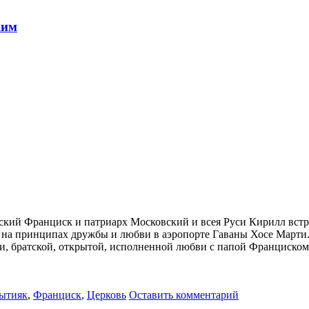
ким
имский Франциск и патриарх Московский и всея Руси Кирилл вст
 на принципах дружбы и любви в аэропорте Гаваны Хосе Марти.
чи, братской, открытой, исполненной любви с папой Франциско
ытияк
,
Франциск
,
Церковь
Оставить комментарий