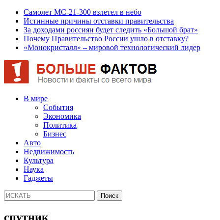
Самолет МС-21-300 взлетел в небо
Истинные причины отставки правительства
За доходами россиян будет следить «Большой брат»
Почему Правительство России ушло в отставку?
«Монокристалл» – мировой технологический лидер
В мире
События
Экономика
Политика
Бизнес
Авто
Недвижимость
Культура
Наука
Гаджеты
спутник