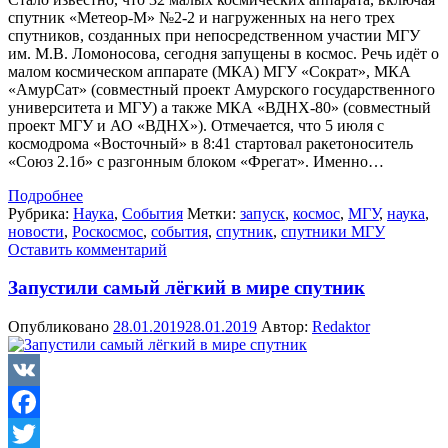
спутник «Метеор-М» №2-2 и нагруженных на него трех
спутников, созданных при непосредственном участии МГУ
им. М.В. Ломоносова, сегодня запущены в космос. Речь идёт о
малом космическом аппарате (МКА) МГУ «Сократ», МКА
«АмурСат» (совместный проект Амурского государственного
университета и МГУ) а также МКА «ВДНХ-80» (совместный
проект МГУ и АО «ВДНХ»). Отмечается, что 5 июля с
космодрома «Восточный» в 8:41 стартовал ракетоноситель
«Союз 2.1б» с разгонным блоком «Фрегат». Именно…
Подробнее
Рубрика:
Наука
,
События
Метки:
запуск
,
космос
,
МГУ
,
наука
,
новости
,
Роскосмос
,
события
,
спутник
,
спутники МГУ
Оставить комментарий
Запустили самый лёгкий в мире спутник
Опубликовано
28.01.2019
28.01.2019
Автор:
Redaktor
VK
Facebook