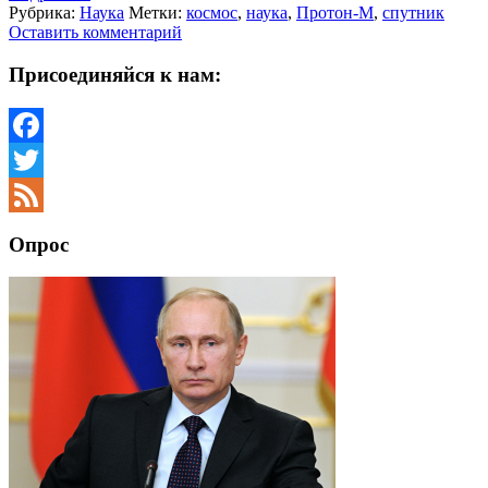
Рубрика:
Наука
Метки:
космос
,
наука
,
Протон-М
,
спутник
Оставить комментарий
Присоединяйся к нам:
Facebook
Twitter
Feed
Опрос