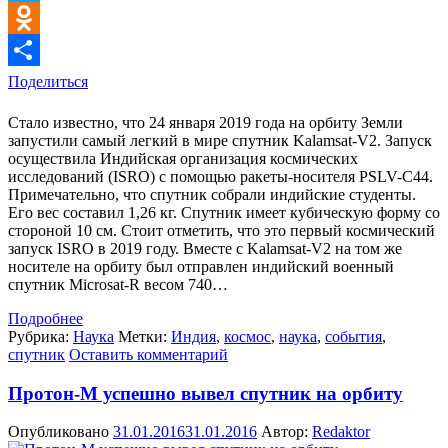
Twitter
Odnoklassniki
Поделиться
Стало известно, что 24 января 2019 года на орбиту Земли
запустили самый легкий в мире спутник Kalamsat-V2. Запуск
осуществила Индийская организация космических
исследований (ISRO) с помощью ракеты-носителя PSLV-C44.
Примечательно, что спутник собрали индийские студенты.
Его вес составил 1,26 кг. Спутник имеет кубическую форму со
стороной 10 см. Стоит отметить, что это первый космический
запуск ISRO в 2019 году. Вместе с Kalamsat-V2 на том же
носителе на орбиту был отправлен индийский военный
спутник Microsat-R весом 740…
Подробнее
Рубрика:
Наука
Метки:
Индия
,
космос
,
наука
,
события
,
спутник
Оставить комментарий
Протон-М успешно вывел спутник на орбиту
Опубликовано
31.01.2016
31.01.2016
Автор:
Redaktor