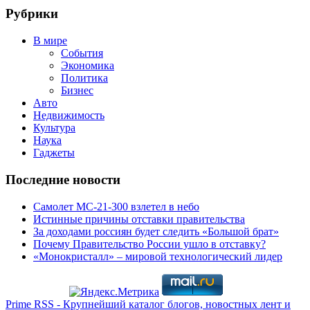
Рубрики
В мире
События
Экономика
Политика
Бизнес
Авто
Недвижимость
Культура
Наука
Гаджеты
Последние новости
Самолет МС-21-300 взлетел в небо
Истинные причины отставки правительства
За доходами россиян будет следить «Большой брат»
Почему Правительство России ушло в отставку?
«Монокристалл» – мировой технологический лидер
Prime RSS - Крупнейший каталог блогов, новостных лент и