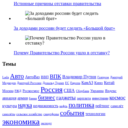
Истинные причины отставки правительства
За доходами россиян будет следить «Большой брат»
Почему Правительство России ушло в отставку?
Темы
Авто
ВПК
Владимир Путин
АвтоВаз
ВВП
Lada
Газпром
Дмитрий
Китай
КамАЗ
Кино
Дональд Трамп
ЕС
Медведев
Дмитрий Рогозин
Европа
Россия
США
Роскосмос
Украина
Москва
Яндекс
РЖД
Сбербанк
бизнес
гаджеты
космос
авиация
армия
зарплата
инвестиции
банки
политика
наука
культура
рейтинг
недвижимость
самолёт
нефть
события
технологии
сельское хозяйство
самолёты
смартфоны
экономика
экспорт