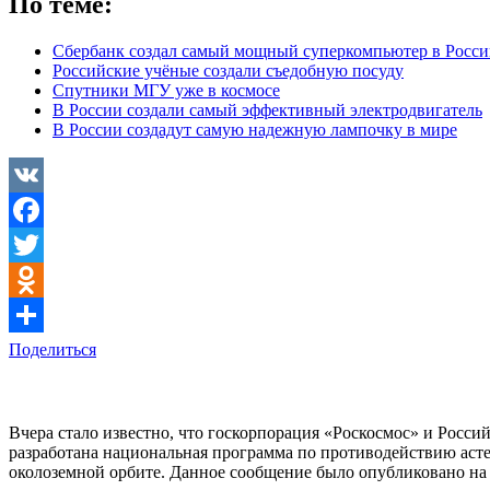
По теме:
Сбербанк создал самый мощный суперкомпьютер в Росс
Российские учёные создали съедобную посуду
Спутники МГУ уже в космосе
В России создали самый эффективный электродвигатель
В России создадут самую надежную лампочку в мире
VK
Facebook
Twitter
Odnoklassniki
Поделиться
Вчера стало известно, что госкорпорация «Роскосмос» и Росси
разработана национальная программа по противодействию асте
околоземной орбите. Данное сообщение было опубликовано на 