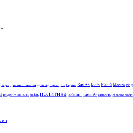
Китай
КамАЗ
Кино
Москва
Дональд Трамп
ЕС
дведев
Дмитрий Рогозин
Европа
РЖД
политика
а
рейтинг
недвижимость
самолёт
сельское хозя
нефть
самолёты