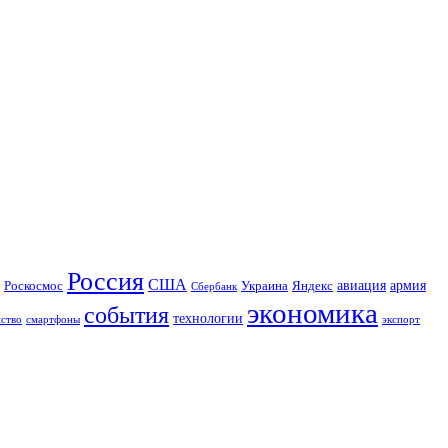
Россия
США
авиация
Роскосмос
Украина
армия
Яндекс
Сбербанк
экономика
события
технологии
йство
экспорт
смартфоны