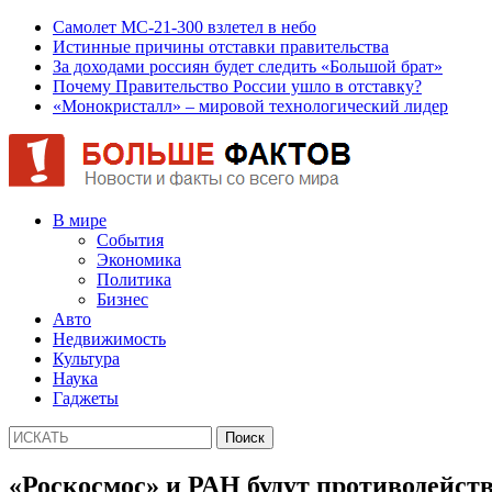
Самолет МС-21-300 взлетел в небо
Истинные причины отставки правительства
За доходами россиян будет следить «Большой брат»
Почему Правительство России ушло в отставку?
«Монокристалл» – мировой технологический лидер
В мире
События
Экономика
Политика
Бизнес
Авто
Недвижимость
Культура
Наука
Гаджеты
«Роскосмос» и РАН будут противодейст