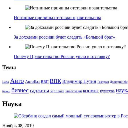
Истинные причины отставки правительства
За доходами россиян будет следить «Большой брат»
Почему Правительство России ушло в отставку?
Темы
Авто
ВПК
Владимир Путин
АвтоВаз
ВВП
Lada
Газпром
Дмитрий Ме
бизнес
наук
гаджеты
космос
культура
зарплата
инвестиции
банки
Наука
Ноябрь 08, 2019