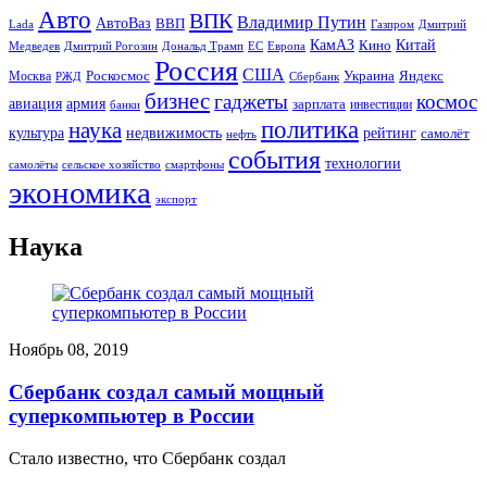
Авто
ВПК
Владимир Путин
АвтоВаз
ВВП
Lada
Газпром
Дмитрий
Китай
КамАЗ
Кино
Дональд Трамп
ЕС
Медведев
Дмитрий Рогозин
Европа
Россия
США
Роскосмос
Украина
Москва
Яндекс
РЖД
Сбербанк
бизнес
гаджеты
космос
авиация
армия
зарплата
инвестиции
банки
политика
наука
культура
рейтинг
недвижимость
самолёт
нефть
события
технологии
сельское хозяйство
самолёты
смартфоны
экономика
экспорт
Наука
Ноябрь 08, 2019
Сбербанк создал самый мощный
суперкомпьютер в России
Стало известно, что Сбербанк создал