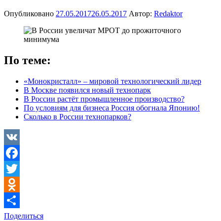
Опубликовано
27.05.2017
26.05.2017
Автор:
Redaktor
По теме:
«Монокристалл» – мировой технологический лидер
В Москве появился новый технопарк
В России растёт промышленное производство?
По условиям для бизнеса Россия обогнала Японию!
Сколько в России технопарков?
VK
Facebook
Twitter
Odnoklassniki
Поделиться