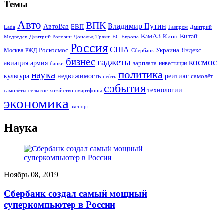
Темы
Авто
ВПК
Владимир Путин
АвтоВаз
ВВП
Lada
Газпром
Дмитрий
Китай
КамАЗ
Кино
Дональд Трамп
ЕС
Медведев
Дмитрий Рогозин
Европа
Россия
США
Роскосмос
Украина
Москва
Яндекс
РЖД
Сбербанк
бизнес
гаджеты
космос
авиация
армия
зарплата
инвестиции
банки
политика
наука
культура
рейтинг
недвижимость
самолёт
нефть
события
технологии
сельское хозяйство
самолёты
смартфоны
экономика
экспорт
Наука
Ноябрь 08, 2019
Сбербанк создал самый мощный
суперкомпьютер в России