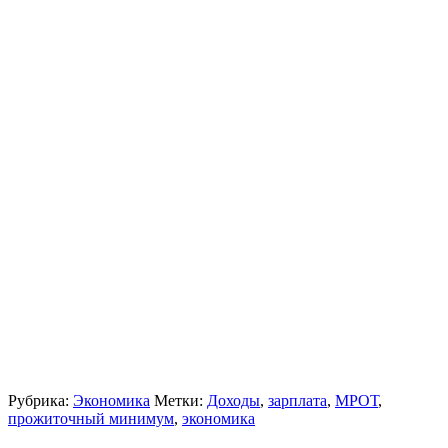
Рубрика:
Экономика
Метки:
Доходы
,
зарплата
,
МРОТ
,
прожиточный минимум
,
экономика