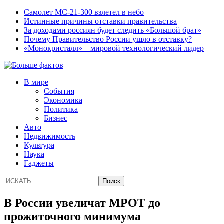
Самолет МС-21-300 взлетел в небо
Истинные причины отставки правительства
За доходами россиян будет следить «Большой брат»
Почему Правительство России ушло в отставку?
«Монокристалл» – мировой технологический лидер
В мире
События
Экономика
Политика
Бизнес
Авто
Недвижимость
Культура
Наука
Гаджеты
В России увеличат МРОТ до
прожиточного минимума