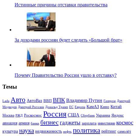
Истинные причины отставки правительства
За доходами россиян будет следить «Большой брат»
Почему Правительство России ушло в отставку?
Темы
Авто
ВПК
Владимир Путин
АвтоВаз
ВВП
Lada
Газпром
Дмитрий
Китай
КамАЗ
Кино
Дональд Трамп
ЕС
Медведев
Дмитрий Рогозин
Европа
Россия
США
Роскосмос
Украина
Москва
Яндекс
РЖД
Сбербанк
бизнес
гаджеты
космос
авиация
армия
зарплата
инвестиции
банки
политика
наука
культура
рейтинг
недвижимость
самолёт
нефть