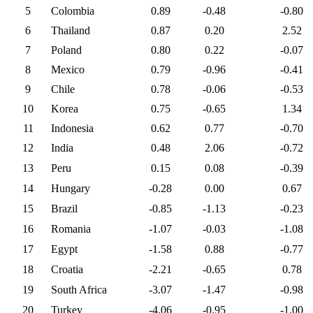
5
Colombia
0.89
-0.48
-0.80
6
Thailand
0.87
0.20
2.52
7
Poland
0.80
0.22
-0.07
8
Mexico
0.79
-0.96
-0.41
9
Chile
0.78
-0.06
-0.53
10
Korea
0.75
-0.65
1.34
11
Indonesia
0.62
0.77
-0.70
12
India
0.48
2.06
-0.72
13
Peru
0.15
0.08
-0.39
14
Hungary
-0.28
0.00
0.67
15
Brazil
-0.85
-1.13
-0.23
16
Romania
-1.07
-0.03
-1.08
17
Egypt
-1.58
0.88
-0.77
18
Croatia
-2.21
-0.65
0.78
19
South Africa
-3.07
-1.47
-0.98
20
Turkey
-4.06
-0.95
-1.00