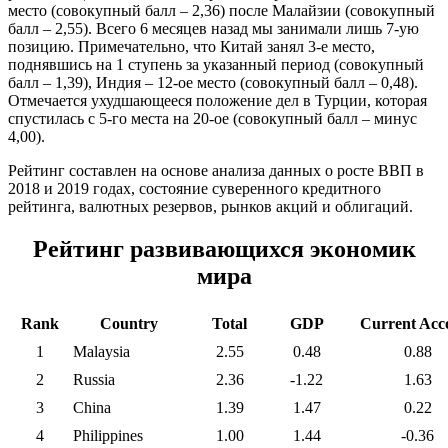
место (совокупный балл – 2,36) после Малайзии (совокупный
балл – 2,55). Всего 6 месяцев назад мы занимали лишь 7-ую
позицию. Примечательно, что Китай занял 3-е место,
поднявшись на 1 ступень за указанный период (совокупный
балл – 1,39), Индия – 12-ое место (совокупный балл – 0,48).
Отмечается ухудшающееся положение дел в Турции, которая
спустилась с 5-го места на 20-ое (совокупный балл – минус
4,00).
Рейтинг составлен на основе анализа данных о росте ВВП в
2018 и 2019 годах, состояние суверенного кредитного
рейтинга, валютных резервов, рынков акций и облигаций.
Рейтинг развивающихся экономик
мира
Rank
Country
Total
GDP
Current Acc
1
Malaysia
2.55
0.48
0.88
2
Russia
2.36
-1.22
1.63
3
China
1.39
1.47
0.22
4
Philippines
1.00
1.44
-0.36