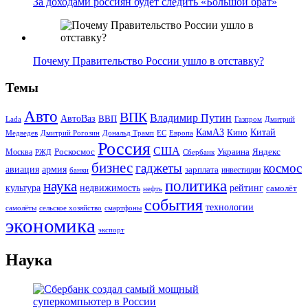
За доходами россиян будет следить «Большой брат»
Почему Правительство России ушло в отставку?
Темы
Авто
ВПК
Владимир Путин
АвтоВаз
ВВП
Lada
Газпром
Дмитрий
Китай
КамАЗ
Кино
Дональд Трамп
ЕС
Медведев
Дмитрий Рогозин
Европа
Россия
США
Роскосмос
Украина
Москва
Яндекс
РЖД
Сбербанк
бизнес
гаджеты
космос
авиация
армия
зарплата
инвестиции
банки
политика
наука
культура
рейтинг
недвижимость
самолёт
нефть
события
технологии
сельское хозяйство
самолёты
смартфоны
экономика
экспорт
Наука