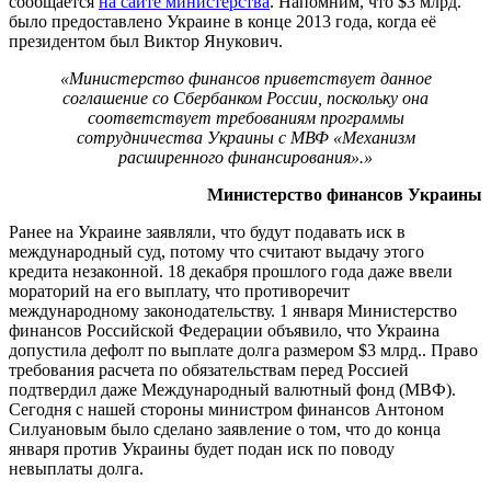
сообщается
на сайте министерства
. Напомним, что $3 млрд.
было предоставлено Украине в конце 2013 года, когда её
президентом был Виктор Янукович.
«Министерство финансов приветствует данное
соглашение со Сбербанком России, поскольку она
соответствует требованиям программы
сотрудничества Украины с МВФ «Механизм
расширенного финансирования».»
Министерство финансов Украины
Ранее на Украине заявляли, что будут подавать иск в
международный суд, потому что считают выдачу этого
кредита незаконной. 18 декабря прошлого года даже ввели
мораторий на его выплату, что противоречит
международному законодательству. 1 января Министерство
финансов Российской Федерации объявило, что Украина
допустила дефолт по выплате долга размером $3 млрд.. Право
требования расчета по обязательствам перед Россией
подтвердил даже Международный валютный фонд (МВФ).
Сегодня с нашей стороны министром финансов Антоном
Силуановым было сделано заявление о том, что до конца
января против Украины будет подан иск по поводу
невыплаты долга.