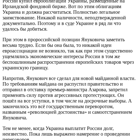
России купил еврооблигации Украины, размещённые на
Ирландской фондовой бирже. Вот по этим облигациям
Украина и должна рассчитаться. Полностью легальное
заимствование. Никакой наличности, неподтвержденной
документально. Поэтому и в суде Украине в ряд ли что
удалось бы добиться.
При этом в пророссийской позиции Януковича заметить
весьма трудно. Если бы она была, то никакой идеи
евроассоциации не возникло, так как при этом существенно
ущемлялись экономические интересы России в том же
беспошлинным распространении европейских товаров через
украинскую границу.
Напротив, Янукович все сделал для новой майданной власти.
По требованиям майдана он распустил правительство и
отправил в отставку премьер-министра Азарова, запретил
применять силу против агрессивных протестующих. Он
пошёл на все уступки, в том числе на досрочные выборы. А
закончилось это всё государственным переворотом,
названным «революцией достоинства» и самоотстранением
Януковича.
Тем не менее, когда Украина выплатит России долг,
неизвестно. Пока лишь выражено намерение о проведении
переговоров.