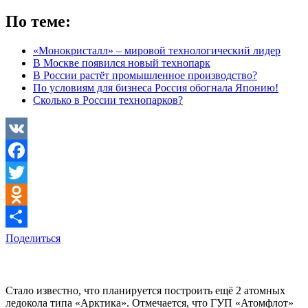
По теме:
«Монокристалл» – мировой технологический лидер
В Москве появился новый технопарк
В России растёт промышленное производство?
По условиям для бизнеса Россия обогнала Японию!
Сколько в России технопарков?
VK
Facebook
Twitter
Odnoklassniki
Поделиться
Стало известно, что планируется построить ещё 2 атомных
ледокола типа «Арктика». Отмечается, что ГУП «Атомфлот»