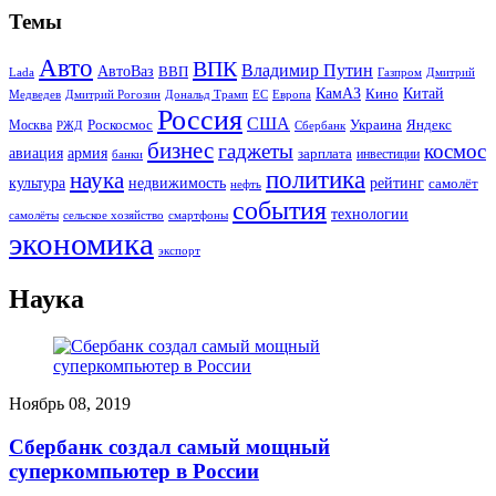
Темы
Авто
ВПК
Владимир Путин
АвтоВаз
ВВП
Lada
Газпром
Дмитрий
Китай
КамАЗ
Кино
Дональд Трамп
ЕС
Медведев
Дмитрий Рогозин
Европа
Россия
США
Роскосмос
Украина
Москва
Яндекс
РЖД
Сбербанк
бизнес
гаджеты
космос
авиация
армия
зарплата
инвестиции
банки
политика
наука
культура
рейтинг
недвижимость
самолёт
нефть
события
технологии
сельское хозяйство
самолёты
смартфоны
экономика
экспорт
Наука
Ноябрь 08, 2019
Сбербанк создал самый мощный
суперкомпьютер в России