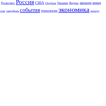
Россия
США
авиация
Роскосмос
Украина
армия
Яндекс
Сбербанк
экономика
события
технологии
йство
экспорт
смартфоны