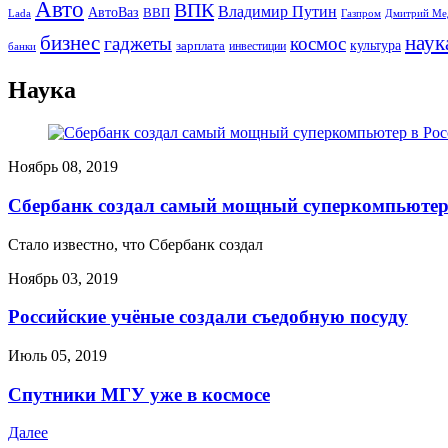
Авто
ВПК
Владимир Путин
АвтоВаз
ВВП
Lada
Газпром
Дмитрий Ме
бизнес
наук
гаджеты
космос
культура
зарплата
инвестиции
банки
Наука
Ноябрь 08, 2019
Сбербанк создал самый мощный суперкомпьютер
Стало известно, что Сбербанк создал
Ноябрь 03, 2019
Российские учёные создали съедобную посуду
Июль 05, 2019
Спутники МГУ уже в космосе
Далее