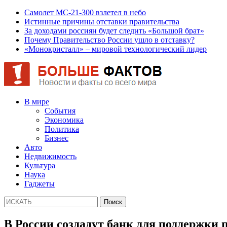
Самолет МС-21-300 взлетел в небо
Истинные причины отставки правительства
За доходами россиян будет следить «Большой брат»
Почему Правительство России ушло в отставку?
«Монокристалл» – мировой технологический лидер
В мире
События
Экономика
Политика
Бизнес
Авто
Недвижимость
Культура
Наука
Гаджеты
В России создадут банк для поддержк