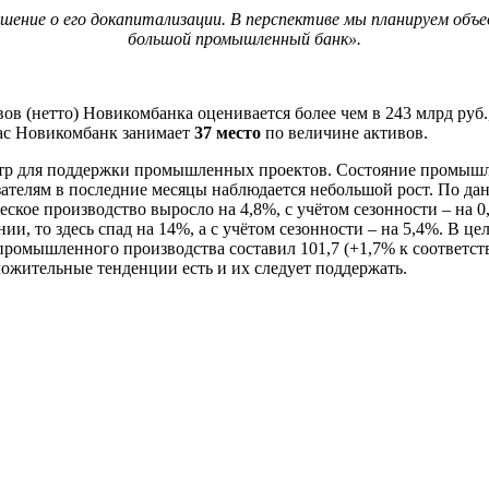
ешение о его докапитализации. В перспективе мы планируем объе
большой промышленный банк».
вов (нетто) Новикомбанка оценивается более чем в 243 млрд руб.
йчас Новикомбанк занимает
37 место
по величине активов.
тр для поддержки промышленных проектов. Состояние промышле
телям в последние месяцы наблюдается небольшой рост. По дан
ое производство выросло на 4,8%, с учётом сезонности – на 0,
ии, то здесь спад на 14%, а с учётом сезонности – на 5,4%. В 
 промышленного производства составил 101,7 (+1,7% к соответст
ложительные тенденции есть и их следует поддержать.