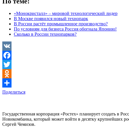
По теме:
«Монокристалл» – мировой технологический лидер
В Москве появился новый технопарк
В России растёт промышленное производство?
По условиям для бизнеса Россия обогнала Японию!
Сколько в России технопарков?
VK
Facebook
Twitter
Odnoklassniki
Поделиться
Государственная корпорация «Ростех» планирует создать в Ро
Новикомбанка, который может войти в десятку крупнейших рос
Сергей Чемизов.