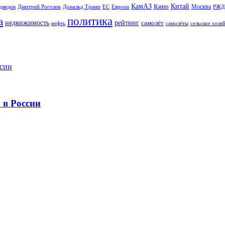
Китай
КамАЗ
Кино
Москва
Дональд Трамп
ЕС
дведев
Дмитрий Рогозин
Европа
РЖД
политика
а
рейтинг
недвижимость
самолёт
сельское хозя
нефть
самолёты
 в России