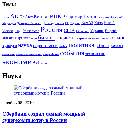
Темы
Авто
ВПК
Владимир Путин
АвтоВаз
ВВП
Lada
Газпром
Дмитрий
Китай
КамАЗ
Кино
Дональд Трамп
ЕС
Медведев
Дмитрий Рогозин
Европа
Россия
США
Роскосмос
Украина
Москва
Яндекс
РЖД
Сбербанк
бизнес
гаджеты
космос
авиация
армия
зарплата
инвестиции
банки
политика
наука
культура
рейтинг
недвижимость
самолёт
нефть
события
технологии
сельское хозяйство
самолёты
смартфоны
экономика
экспорт
Наука
Ноябрь 08, 2019
Сбербанк создал самый мощный
суперкомпьютер в России