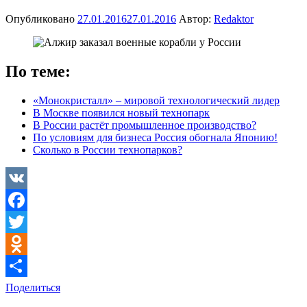
Опубликовано
27.01.2016
27.01.2016
Автор:
Redaktor
По теме:
«Монокристалл» – мировой технологический лидер
В Москве появился новый технопарк
В России растёт промышленное производство?
По условиям для бизнеса Россия обогнала Японию!
Сколько в России технопарков?
VK
Facebook
Twitter
Odnoklassniki
Поделиться