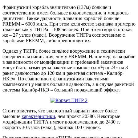
Французский корабль значительно (137м) больше и
соответственно имеет большее водоизмещение и мощность
двигателя. Также дальность плавания кораблей больше
FREMM – 6000 миль. При этом количество экипажа примерно
такое же как у ТИГРа – 108 человек. При этом скорость такая
же – 27 узлов (макс.). Вооружение ТИГРа соспоставимо с
кораблями FREMM, либо превосходят их.
Однако у ТИГРа более сильное вооружение и технически
совершенная навигация, чем у FREMM. Например, на корабле
в зависимости от модификации и требований заказчиков
могут быть размещены ракетные комплексы «Уран-Э» на 8
ракет дальностью до 120 км и ракетная система «Калибр-
НКЭ». По сравнению с французскими ракетными
комплексами у наших большая дальность, а в случае ракетной
системы Калибр-НКЭ – больший поражающий эффект.
Стоит отметить, что экспортный вариант имеет более
высокие
характеристики
, чем проект 20380. Некоторые
модификации ТИГРА имеют водоизмещение до 2430 т,
скорость 30 узлов (макс.), экипаж 100 человек.
Предназначение корвета «ТИГР» заключается в ведении