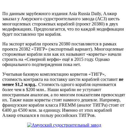
По данным зарубежного издания Asia Russia Daily, Алжир
заказал у Амурского судостроительного завода (АСЗ) шесть
многоцелевых сторожевых кораблей (проект 20380) в двух
модификациях. Предполагается, что по каждой модификации
будет поставлено три корабля.
На экспорт корабли проекта 20380 поставляются в рамках
проекта 20382 «ТИГР» (экспортный вариант). Многоцелевые
сторожевые корабли или как их называют «корветы» начали
строить на «Северной верфи» ещё в 2015 году. Однако
официального подтверждения пока нет.
Учитывая базовую комплектацию корветов «ТИГР»,
стоимость контракта на поставку шести кораблей составит
не
менее $1,2 млрд.
. Стоимость одного корабля оценивается
более чем в $200 млн.. Наши корабли не уступают
иностранным аналогам, а по многим показателям превосходят
их. Также наши корветы стоят намного дешевле. Например,
французские корабли класса FREMM (аналог ТИГРа) стоят от
€400 до €500 млн. за единицу. Именно от этих кораблей
Алжир отказался в пользу российских ТИГРов.