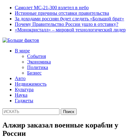
Самолет МС-21-300 взлетел в небо
Истинные причины отставки правительства
За доходами россиян будет следить «Большой брат»
Почему Правительство России ушло в отставку?
«Монокристалл» – мировой технологический лидер
В мире
События
Экономика
Политика
Бизнес
Авто
Недвижимость
Культура
Наука
Гаджеты
Алжир заказал военные корабли у
России