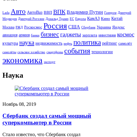
Авто
ВПК
Владимир Путин
АвтоВаз
ВВП
Lada
Газпром
Дмитрий
Китай
КамАЗ
Кино
Дональд Трамп
ЕС
Медведев
Дмитрий Рогозин
Европа
Россия
США
Роскосмос
Украина
Москва
Яндекс
РЖД
Сбербанк
бизнес
гаджеты
космос
авиация
армия
зарплата
инвестиции
банки
политика
наука
культура
рейтинг
недвижимость
самолёт
нефть
события
технологии
сельское хозяйство
самолёты
смартфоны
экономика
экспорт
Наука
Ноябрь 08, 2019
Сбербанк создал самый мощный
суперкомпьютер в России
Стало известно, что Сбербанк создал