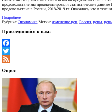
продовольствие мы проанализировали статистические данные Ро
продовольствие в России, 2018-2019 гг. Оказалось, что в теч
Подробнее
Рубрика:
Экономика
Метки:
изменение цен
,
Россия
,
цены
,
цены
Присоединяйся к нам:
Facebook
Twitter
Feed
Опрос