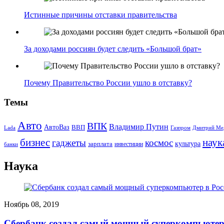
Истинные причины отставки правительства
За доходами россиян будет следить «Большой брат»
Почему Правительство России ушло в отставку?
Темы
Авто
ВПК
Владимир Путин
АвтоВаз
ВВП
Lada
Газпром
Дмитрий Ме
бизнес
наук
гаджеты
космос
культура
зарплата
инвестиции
банки
Наука
Ноябрь 08, 2019
Сбербанк создал самый мощный суперкомпьютер