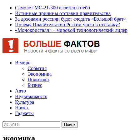
Самолет МС-21-300 взлетел в небо
Истинные причины отставки правительства
За доходами россиян будет следить «Большой брат»
Почему Правительство России ушло в отставку?
«Монокристалл» – мировой технологический лидер
В мире
События
Экономика
Политика
Бизнес
Авто
Недвижимость
Культура
Наука
Гаджеты
экоомика