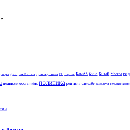
Китай
КамАЗ
Кино
Москва
Дональд Трамп
ЕС
дведев
Дмитрий Рогозин
Европа
РЖД
политика
а
рейтинг
недвижимость
самолёт
сельское хозя
нефть
самолёты
 в России