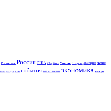
Россия
США
авиация
Роскосмос
Украина
армия
Яндекс
Сбербанк
экономика
события
технологии
йство
экспорт
смартфоны