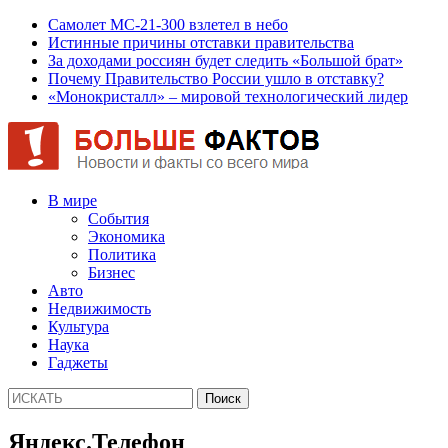
Самолет МС-21-300 взлетел в небо
Истинные причины отставки правительства
За доходами россиян будет следить «Большой брат»
Почему Правительство России ушло в отставку?
«Монокристалл» – мировой технологический лидер
В мире
События
Экономика
Политика
Бизнес
Авто
Недвижимость
Культура
Наука
Гаджеты
Яндекс.Телефон