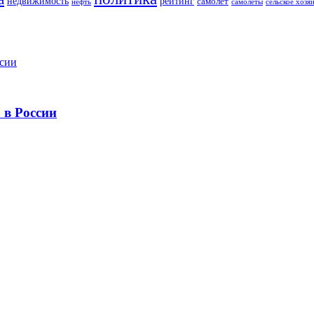
рейтинг
недвижимость
самолёт
сельское хозя
нефть
самолёты
 в России