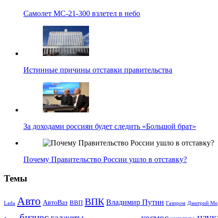
Самолет МС-21-300 взлетел в небо
Истинные причины отставки правительства
За доходами россиян будет следить «Большой брат»
Почему Правительство России ушло в отставку?
Темы
Авто
ВПК
Владимир Путин
АвтоВаз
ВВП
Lada
Газпром
Дмитрий Ме
бизнес
наук
гаджеты
космос