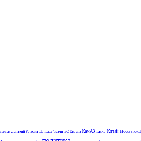
Китай
КамАЗ
Кино
Москва
Дональд Трамп
ЕС
дведев
Дмитрий Рогозин
Европа
РЖД
политика
а