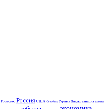
Россия
США
авиация
Роскосмос
Украина
армия
Яндекс
Сбербанк
экономика
события