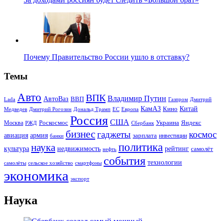
Почему Правительство России ушло в отставку?
Темы
Авто
ВПК
Владимир Путин
АвтоВаз
ВВП
Lada
Газпром
Дмитрий
Китай
КамАЗ
Кино
Дональд Трамп
ЕС
Медведев
Дмитрий Рогозин
Европа
Россия
США
Роскосмос
Украина
Москва
Яндекс
РЖД
Сбербанк
бизнес
гаджеты
космос
авиация
армия
зарплата
инвестиции
банки
политика
наука
культура
рейтинг
недвижимость
самолёт
нефть
события
технологии
сельское хозяйство
самолёты
смартфоны
экономика
экспорт
Наука