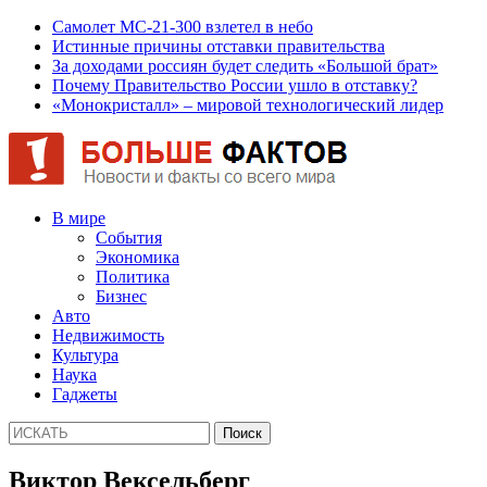
Самолет МС-21-300 взлетел в небо
Истинные причины отставки правительства
За доходами россиян будет следить «Большой брат»
Почему Правительство России ушло в отставку?
«Монокристалл» – мировой технологический лидер
В мире
События
Экономика
Политика
Бизнес
Авто
Недвижимость
Культура
Наука
Гаджеты
Виктор Вексельберг