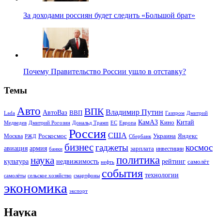
За доходами россиян будет следить «Большой брат»
Почему Правительство России ушло в отставку?
Темы
Авто
ВПК
Владимир Путин
АвтоВаз
ВВП
Lada
Газпром
Дмитрий
Китай
КамАЗ
Кино
Дональд Трамп
ЕС
Медведев
Дмитрий Рогозин
Европа
Россия
США
Роскосмос
Украина
Москва
Яндекс
РЖД
Сбербанк
бизнес
гаджеты
космос
авиация
армия
зарплата
инвестиции
банки
политика
наука
культура
рейтинг
недвижимость
самолёт
нефть
события
технологии
сельское хозяйство
самолёты
смартфоны
экономика
экспорт
Наука