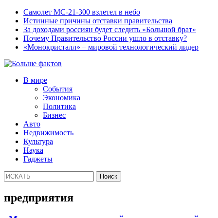
Самолет МС-21-300 взлетел в небо
Истинные причины отставки правительства
За доходами россиян будет следить «Большой брат»
Почему Правительство России ушло в отставку?
«Монокристалл» – мировой технологический лидер
В мире
События
Экономика
Политика
Бизнес
Авто
Недвижимость
Культура
Наука
Гаджеты
предприятия