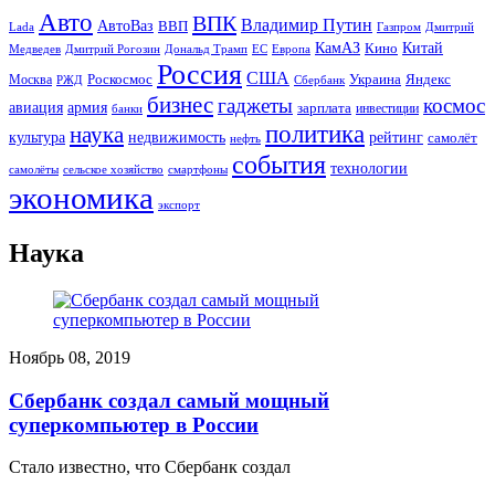
Авто
ВПК
Владимир Путин
АвтоВаз
ВВП
Lada
Газпром
Дмитрий
Китай
КамАЗ
Кино
Дональд Трамп
ЕС
Медведев
Дмитрий Рогозин
Европа
Россия
США
Роскосмос
Украина
Москва
Яндекс
РЖД
Сбербанк
бизнес
гаджеты
космос
авиация
армия
зарплата
инвестиции
банки
политика
наука
культура
рейтинг
недвижимость
самолёт
нефть
события
технологии
сельское хозяйство
самолёты
смартфоны
экономика
экспорт
Наука
Ноябрь 08, 2019
Сбербанк создал самый мощный
суперкомпьютер в России
Стало известно, что Сбербанк создал