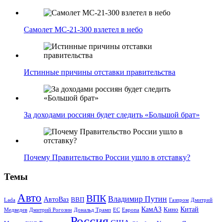
Самолет МС-21-300 взлетел в небо
Истинные причины отставки правительства
За доходами россиян будет следить «Большой брат»
Почему Правительство России ушло в отставку?
Темы
Авто
ВПК
Владимир Путин
АвтоВаз
ВВП
Lada
Газпром
Дмитрий
Китай
КамАЗ
Кино
Дональд Трамп
ЕС
Медведев
Дмитрий Рогозин
Европа
Россия