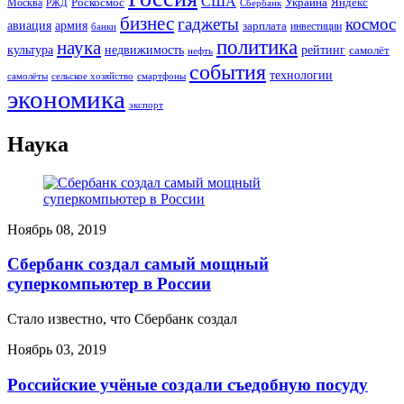
США
Роскосмос
Украина
Москва
Яндекс
РЖД
Сбербанк
бизнес
гаджеты
космос
авиация
армия
зарплата
инвестиции
банки
политика
наука
культура
рейтинг
недвижимость
самолёт
нефть
события
технологии
сельское хозяйство
самолёты
смартфоны
экономика
экспорт
Наука
Ноябрь 08, 2019
Сбербанк создал самый мощный
суперкомпьютер в России
Стало известно, что Сбербанк создал
Ноябрь 03, 2019
Российские учёные создали съедобную посуду