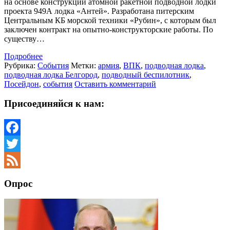
на основе конструкции атомной ракетной подводной лодки
проекта 949А лодка «Антей». Разработана питерским
Центральным КБ морской техники «Рубин», с которым был
заключен контракт на опытно-конструкторские работы. По
существу…
Подробнее
Рубрика:
События
Метки:
армия
,
ВПК
,
подводная лодка
,
подводная лодка Белгород
,
подводный беспилотник
,
Посейдон
,
события
Оставить комментарий
Присоединяйся к нам:
Facebook
Twitter
Feed
Опрос