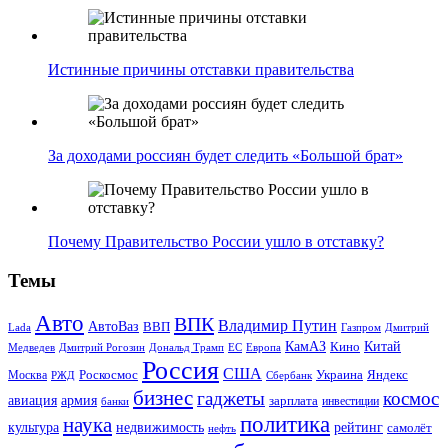
Истинные причины отставки правительства
За доходами россиян будет следить «Большой брат»
Почему Правительство России ушло в отставку?
Темы
Авто
ВПК
Владимир Путин
АвтоВаз
ВВП
Lada
Газпром
Дмитрий
Китай
КамАЗ
Кино
Дональд Трамп
ЕС
Медведев
Дмитрий Рогозин
Европа
Россия
США
Роскосмос
Украина
Москва
Яндекс
РЖД
Сбербанк
бизнес
гаджеты
космос
авиация
армия
зарплата
инвестиции
банки
политика
наука
культура
рейтинг
недвижимость
самолёт
нефть