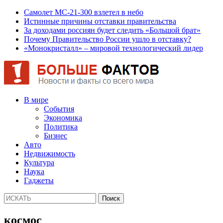
Самолет МС-21-300 взлетел в небо
Истинные причины отставки правительства
За доходами россиян будет следить «Большой брат»
Почему Правительство России ушло в отставку?
«Монокристалл» – мировой технологический лидер
В мире
События
Экономика
Политика
Бизнес
Авто
Недвижимость
Культура
Наука
Гаджеты
космос