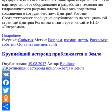
партнера силовое оборудование и разработать технологию
гидравлического разрыва пласта. Началась подготовка
соглашения о сотрудничестве». Дмитрий Рогозин
Соответствующее сообщение опубликовано на официальной
странице Дмитрия Рогозина в Твиттере и на сайте НПО
«Энергомаш»….
Подробнее
Рубрика:
События
Метки:
Газпром
,
космос
,
нефть
,
Роскосмос
,
события
Оставить комментарий
Крупнейший астероид приближается к Земле
Опубликовано
19.08.2017
Автор:
Redaktor
VK
Facebook
Twitter
Odnoklassniki