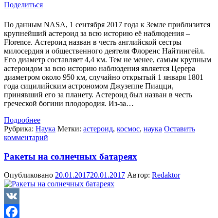
Поделиться
По данным NASA, 1 сентября 2017 года к Земле приблизится
крупнейший астероид за всю историю её наблюдения –
Florence. Астероид назван в честь английской сестры
милосердия и общественного деятеля Флоренс Найтингейл.
Его диаметр составляет 4,4 км. Тем не менее, самым крупным
астероидом за всю историю наблюдения является Церера
диаметром около 950 км, случайно открытый 1 января 1801
года сицилийским астрономом Джузеппе Пиацци,
принявший его за планету. Астероид был назван в честь
греческой богини плодородия. Из-за…
Подробнее
Рубрика:
Наука
Метки:
астероид
,
космос
,
наука
Оставить
комментарий
Ракеты на солнечных батареях
Опубликовано
20.01.2017
20.01.2017
Автор:
Redaktor
VK