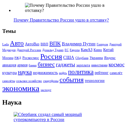
Почему Правительство России ушло в отставку?
Темы
Авто
ВПК
Владимир Путин
АвтоВаз
ВВП
Lada
Газпром
Дмитрий
Китай
КамАЗ
Кино
Дональд Трамп
ЕС
Медведев
Дмитрий Рогозин
Европа
Россия
США
Роскосмос
Украина
Москва
Яндекс
РЖД
Сбербанк
бизнес
гаджеты
космос
авиация
армия
зарплата
инвестиции
банки
политика
наука
культура
рейтинг
недвижимость
самолёт
нефть
события
технологии
сельское хозяйство
самолёты
смартфоны
экономика
экспорт
Наука