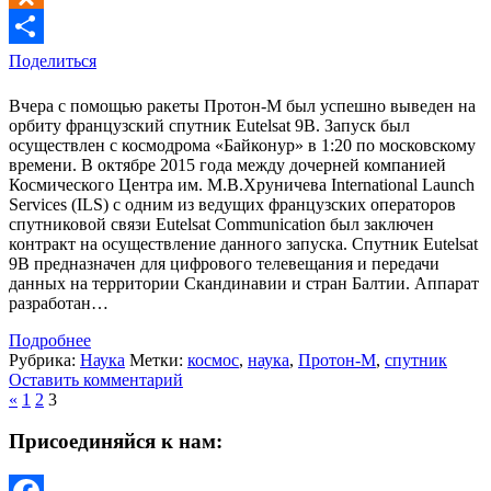
Odnoklassniki
Поделиться
Вчера с помощью ракеты Протон-М был успешно выведен на
орбиту французский спутник Eutelsat 9B. Запуск был
осуществлен с космодрома «Байконур» в 1:20 по московскому
времени. В октябре 2015 года между дочерней компанией
Космического Центра им. М.В.Хруничева International Launch
Services (ILS) с одним из ведущих французских операторов
спутниковой связи Eutelsat Communication был заключен
контракт на осуществление данного запуска. Спутник Eutelsat
9B предназначен для цифрового телевещания и передачи
данных на территории Скандинавии и стран Балтии. Аппарат
разработан…
Подробнее
Рубрика:
Наука
Метки:
космос
,
наука
,
Протон-М
,
спутник
Оставить комментарий
«
1
2
3
Присоединяйся к нам: