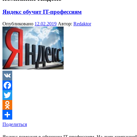
Яндекс обучит IT-профессиям
Опубликовано
12.02.2019
Автор:
Redaktor
VK
Facebook
Twitter
Odnoklassniki
Поделиться
Яндекс поможет в обучении IT-профессиям. На днях компанией