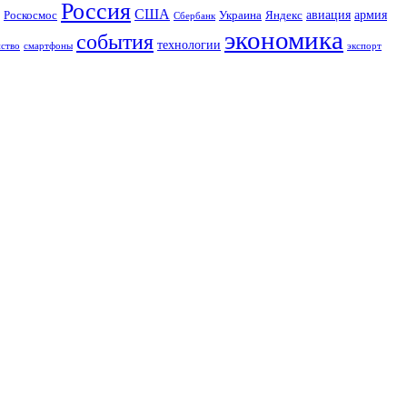
Россия
США
авиация
Роскосмос
Украина
армия
Яндекс
Сбербанк
экономика
события
технологии
йство
экспорт
смартфоны