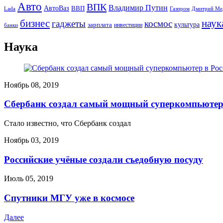
Авто
ВПК
Владимир Путин
АвтоВаз
ВВП
Lada
Газпром
Дмитрий Ме
бизнес
наук
гаджеты
космос
культура
зарплата
инвестиции
банки
Наука
Ноябрь 08, 2019
Сбербанк создал самый мощный суперкомпьютер
Стало известно, что Сбербанк создал
Ноябрь 03, 2019
Российские учёные создали съедобную посуду
Июль 05, 2019
Спутники МГУ уже в космосе
Далее