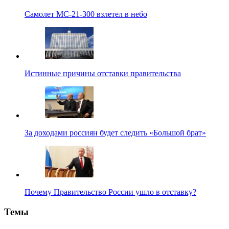
Самолет МС-21-300 взлетел в небо
Истинные причины отставки правительства
За доходами россиян будет следить «Большой брат»
Почему Правительство России ушло в отставку?
Темы