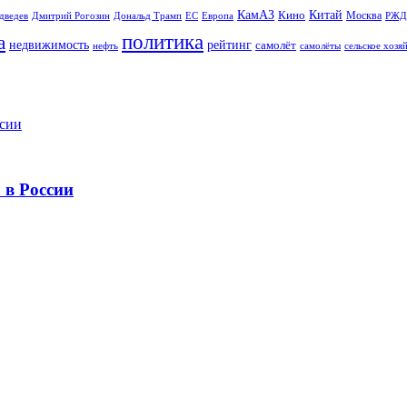
Китай
КамАЗ
Кино
Москва
Дональд Трамп
ЕС
дведев
Дмитрий Рогозин
Европа
РЖД
политика
а
рейтинг
недвижимость
самолёт
сельское хозя
нефть
самолёты
 в России