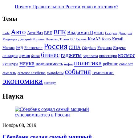
Почему Правительство России ушло в отставку?
Темы
Авто
ВПК
Владимир Путин
АвтоВаз
ВВП
Lada
Газпром
Дмитрий
Китай
КамАЗ
Кино
Дональд Трамп
ЕС
Медведев
Дмитрий Рогозин
Европа
Россия
США
Роскосмос
Украина
Москва
Яндекс
РЖД
Сбербанк
бизнес
гаджеты
космос
авиация
армия
зарплата
инвестиции
банки
политика
наука
культура
рейтинг
недвижимость
самолёт
нефть
события
технологии
сельское хозяйство
самолёты
смартфоны
экономика
экспорт
Наука
Ноябрь 08, 2019
Сбербанк создал самый мощный