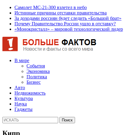
Самолет МС-21-300 взлетел в небо
Истинные причины отставки правительства
За доходами россиян будет следить «Большой брат»
Почему Правительство России ушло в отставку?
«Монокристалл» – мировой технологический лидер
В мире
События
Экономика
Политика
Бизнес
Авто
Недвижимость
Культура
Наука
Гаджеты
Кипр