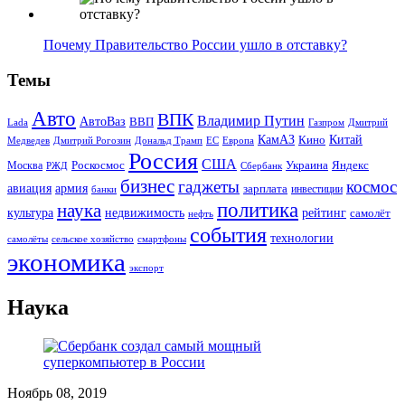
Почему Правительство России ушло в отставку?
Темы
Авто
ВПК
Владимир Путин
АвтоВаз
ВВП
Lada
Газпром
Дмитрий
Китай
КамАЗ
Кино
Дональд Трамп
ЕС
Медведев
Дмитрий Рогозин
Европа
Россия
США
Роскосмос
Украина
Москва
Яндекс
РЖД
Сбербанк
бизнес
гаджеты
космос
авиация
армия
зарплата
инвестиции
банки
политика
наука
культура
рейтинг
недвижимость
самолёт
нефть
события
технологии
сельское хозяйство
самолёты
смартфоны
экономика
экспорт
Наука
Ноябрь 08, 2019