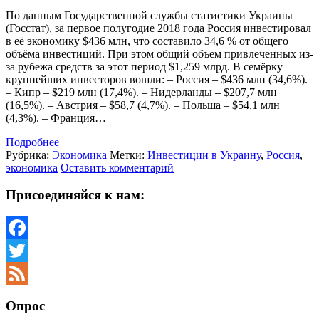
По данным Государственной службы статистики Украины
(Госстат), за первое полугодие 2018 года Россия инвестировал
в её экономику $436 млн, что составило 34,6 % от общего
объёма инвестиций. При этом общий объем привлеченных из-
за рубежа средств за этот период $1,259 млрд. В семёрку
крупнейших инвесторов вошли: – Россия – $436 млн (34,6%).
– Кипр – $219 млн (17,4%). – Нидерланды – $207,7 млн
(16,5%). – Австрия – $58,7 (4,7%). – Польша – $54,1 млн
(4,3%). – Франция…
Подробнее
Рубрика:
Экономика
Метки:
Инвестиции в Украину
,
Россия
,
экономика
Оставить комментарий
Присоединяйся к нам:
Facebook
Twitter
Feed
Опрос