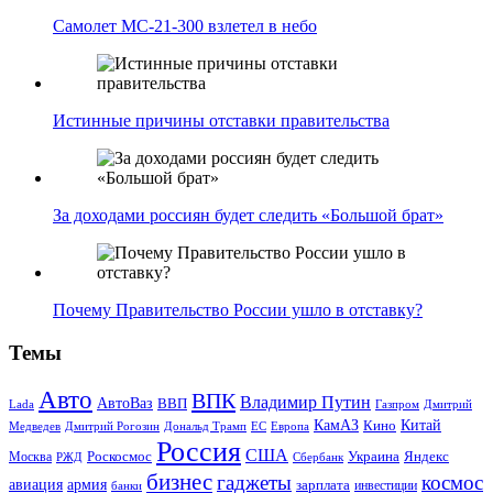
Самолет МС-21-300 взлетел в небо
Истинные причины отставки правительства
За доходами россиян будет следить «Большой брат»
Почему Правительство России ушло в отставку?
Темы
Авто
ВПК
Владимир Путин
АвтоВаз
ВВП
Lada
Газпром
Дмитрий
Китай
КамАЗ
Кино
Дональд Трамп
ЕС
Медведев
Дмитрий Рогозин
Европа
Россия
США
Роскосмос
Украина
Москва
Яндекс
РЖД
Сбербанк
бизнес
гаджеты
космос
авиация
армия
зарплата
инвестиции
банки