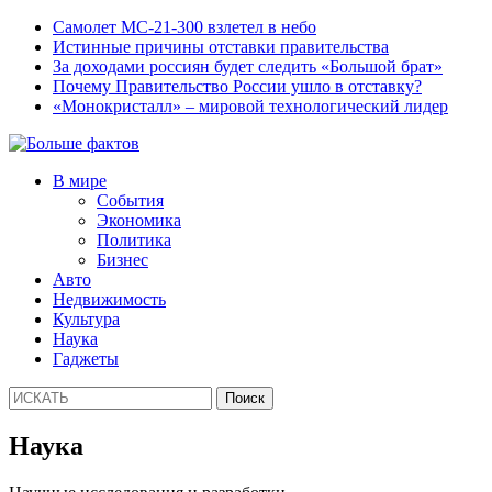
Самолет МС-21-300 взлетел в небо
Истинные причины отставки правительства
За доходами россиян будет следить «Большой брат»
Почему Правительство России ушло в отставку?
«Монокристалл» – мировой технологический лидер
В мире
События
Экономика
Политика
Бизнес
Авто
Недвижимость
Культура
Наука
Гаджеты
Наука