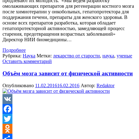
продлевают их молодость. «Мы ведем разработку
омолаживающих препаратов для регенерации костного мозга
после химиотерапии у онкобольных, гепатопротектора для
поддержания печени, препараты для женского здоровья. В
основе всех препаратов разработка, которая обладает
гепатопротекторной активностью, замедляющей процесс
старения, предотвращения возрастных заболеваний»
Директор НИИ биомедицины…
Подробнее
Рубрика:
Наука
Метки:
лекарство от старости
,
наука
,
ученые
Оставить комментарий
Объём мозга зависит от физической активности
Опубликовано
11.02.2016
16.02.2016
Автор:
Redaktor
VK
Facebook
Twitter
Odnoklassniki