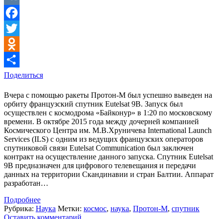
VK
Facebook
Twitter
Odnoklassniki
Поделиться
Вчера с помощью ракеты Протон-М был успешно выведен на
орбиту французский спутник Eutelsat 9B. Запуск был
осуществлен с космодрома «Байконур» в 1:20 по московскому
времени. В октябре 2015 года между дочерней компанией
Космического Центра им. М.В.Хруничева International Launch
Services (ILS) с одним из ведущих французских операторов
спутниковой связи Eutelsat Communication был заключен
контракт на осуществление данного запуска. Спутник Eutelsat
9B предназначен для цифрового телевещания и передачи
данных на территории Скандинавии и стран Балтии. Аппарат
разработан…
Подробнее
Рубрика:
Наука
Метки:
космос
,
наука
,
Протон-М
,
спутник
Оставить комментарий