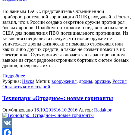
По данным ТАСС, представитель Объединенной
приборостроительной корпорации (ОПК), входящей в Ростех,
заявил, что в России создано секретное оружие против роя
боевых дронов. Подобную технологию недавно испытали в
США для подавления ПВО потенциального противника. Из
заявления специалиста следует, что новое оружие не
уничтожает дроны физически с помощью стрелковых или
каких-либо других средств, а также не создает помехи в их
электронике. Суть оружия заключается в гарантированном
выводе из строя радиоэлектронных бортовых систем боевых
дронов, превращая их в…
Подробнее
Рубрика:
Наука
Метки:
вооружения
,
дроны
,
оружие
,
Россия
Оставить комментарий
Технопарк «Отрадное»: новые горизонты
Опубликовано
16.10.2016
16.10.2016
Автор:
Redaktor
VK