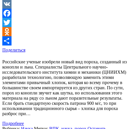
VK
Facebook
Twitter
Odnoklassniki
Поделиться
Российские ученые изобрели новый вид пороха, созданный из
конопли и льна. Специалисты Центрального научно-
исследовательского института химии и механики (ЦНИИХМ)
разработали технологию, позволяющую заменить этими
элементами привычный хлопок, которая ко всему прочему в
большинстве своем импортируется из других стран. По сути,
порох из конопли звучит как шутка, но использования этого
материала на ряду со льном дают поразительные результаты.
Если брать стандартную скорость патрона 900 м/с, то при
использовании традиционного сырья – хлопка для пороха
разброс при…
Подробнее
Рубрика:
Наука
Метки:
ВПК
,
наука
,
порох
Оставить