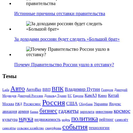
Истинные причины отставки правительства
За доходами россиян будет следить «Большой брат»
Почему Правительство России ушло в отставку?
Темы
Авто
ВПК
Владимир Путин
АвтоВаз
ВВП
Lada
Газпром
Дмитрий
Китай
КамАЗ
Кино
Дональд Трамп
ЕС
Медведев
Дмитрий Рогозин
Европа
Россия
США
Роскосмос
Украина
Москва
Яндекс
РЖД
Сбербанк
бизнес
гаджеты
космос
авиация
армия
зарплата
инвестиции
банки
политика
наука
культура
рейтинг
недвижимость
самолёт
нефть
события
технологии
сельское хозяйство
самолёты
смартфоны