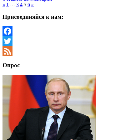
«
1
…
3
4
5
6
»
Присоединяйся к нам:
Facebook
Twitter
Feed
Опрос