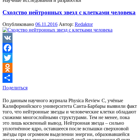
Научные исследования и разработки
Сходство нейтронных звезд с клетками человека
Опубликовано
06.11.2016
Автор:
Redaktor
VK
Facebook
Twitter
Odnoklassniki
Поделиться
По данным научного журнала Physica Review C, учёные
Калифорнийского университета Санта-Барбары выявили факт
того, что нейтронные звезды и человеческие клетки обладают
схожими многослойными структурами. Тем не менее, пока
это лишь косвенный вывод. Нейтронная звезда – сильно
уплотнённое ядро, оставшееся после вспышки сверхновой
звёзды при огромном выделении энергии, образовавшейся
после взрыва звезды, прошедшей свой эволюционный путь.