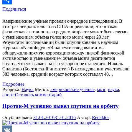
Поделиться
Американские учёные провели очередное исследование. В
этот раз невропотологи из США определили, что низкая
физическая активность в среднем возрасте может быть связана
с уменьшением объема головного мозга через 20 лет.
Результаты исследований были опубликованы в научном
журнале «Neurology». «В нашем исследовании мы
обнаружили прямую корреляцию между низкой физической
активностью и уменьшением объема мозга десятилетия
спустя, что указывает на его ускоренное старение». Николь
Спартано (Бостонский институт) В исследовании участвовали
583 человека, средний возраст которых составлял 40…
Подробнее
Рубрика:
Наука
Метки:
американские учёные
,
мозг
,
наука
,
спорт
Оставить комментарий
Протон-М успешно вывел спутник на орбиту
Опубликовано
31.01.2016
31.01.2016
Автор:
Redaktor