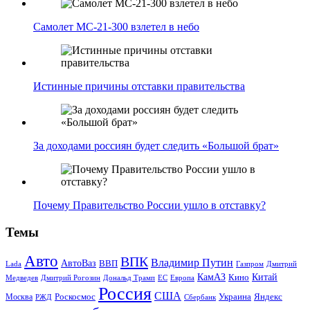
Самолет МС-21-300 взлетел в небо
Истинные причины отставки правительства
За доходами россиян будет следить «Большой брат»
Почему Правительство России ушло в отставку?
Темы
Авто
ВПК
Владимир Путин
АвтоВаз
ВВП
Lada
Газпром
Дмитрий
Китай
КамАЗ
Кино
Дональд Трамп
ЕС
Медведев
Дмитрий Рогозин
Европа
Россия
США
Роскосмос
Украина
Москва
Яндекс
РЖД
Сбербанк