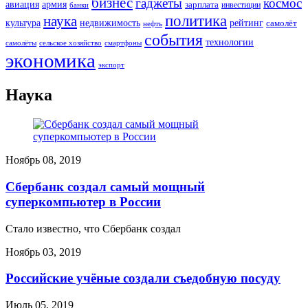
бизнес
гаджеты
космос
авиация
армия
зарплата
инвестиции
банки
политика
наука
культура
рейтинг
недвижимость
самолёт
нефть
события
технологии
сельское хозяйство
самолёты
смартфоны
экономика
экспорт
Наука
Ноябрь 08, 2019
Сбербанк создал самый мощный
суперкомпьютер в России
Стало известно, что Сбербанк создал
Ноябрь 03, 2019
Российские учёные создали съедобную посуду
Июль 05, 2019