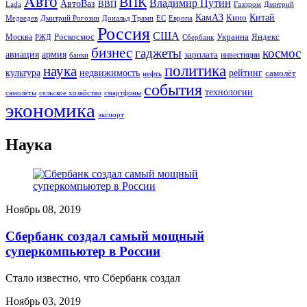
Авто
ВПК
Владимир Путин
АвтоВаз
ВВП
Lada
Газпром
Дмитрий
Китай
КамАЗ
Кино
Дональд Трамп
ЕС
Медведев
Дмитрий Рогозин
Европа
Россия
США
Роскосмос
Украина
Москва
Яндекс
РЖД
Сбербанк
бизнес
гаджеты
космос
авиация
армия
зарплата
инвестиции
банки
политика
наука
культура
рейтинг
недвижимость
самолёт
нефть
события
технологии
сельское хозяйство
самолёты
смартфоны
экономика
экспорт
Наука
Ноябрь 08, 2019
Сбербанк создал самый мощный
суперкомпьютер в России
Стало известно, что Сбербанк создал
Ноябрь 03, 2019