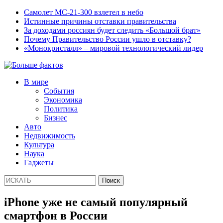
Самолет МС-21-300 взлетел в небо
Истинные причины отставки правительства
За доходами россиян будет следить «Большой брат»
Почему Правительство России ушло в отставку?
«Монокристалл» – мировой технологический лидер
В мире
События
Экономика
Политика
Бизнес
Авто
Недвижимость
Культура
Наука
Гаджеты
iPhone уже не самый популярный
смартфон в России