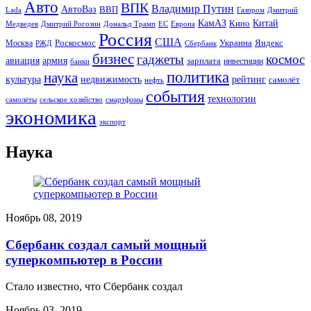
Авто
ВПК
Владимир Путин
АвтоВаз
ВВП
Lada
Газпром
Дмитрий
Китай
КамАЗ
Кино
Дональд Трамп
ЕС
Медведев
Дмитрий Рогозин
Европа
Россия
США
Роскосмос
Украина
Москва
Яндекс
РЖД
Сбербанк
бизнес
гаджеты
космос
авиация
армия
зарплата
инвестиции
банки
политика
наука
культура
рейтинг
недвижимость
самолёт
нефть
события
технологии
сельское хозяйство
самолёты
смартфоны
экономика
экспорт
Наука
Ноябрь 08, 2019
Сбербанк создал самый мощный
суперкомпьютер в России
Стало известно, что Сбербанк создал
Ноябрь 03, 2019