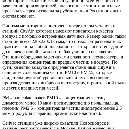
мониторинга экологической ситуации по всей России. По
заявлению производителей, аналогичные мониторинговые
проекты уже реализованы за рубежом, но в России похожих
систем пока нет.
Система мониторинга построена посредством установки
станций CityAir, которые измеряют показатели качества
воздуха с помощью встроенных датчиков. Размер одной такой
станции всего 220х220х135 мм, что позволяет размещать их
практически на любой поверхности – от крыш и стен зданий
до вышек сотовой связи и столбах уличного освещения.
Станции оборудованы датчиками влажности, температуры и
определения концентрации вредных частиц в воздухе. По
сути, качество воздуха определяется станциями CityAir в
основном содержанием частиц PM10 и PM2,5, которые
свидетельствуют об уровне пыльцы и пуха, выхлопов,
производственных выбросов в атмосферу, строительной пыли
и других вредных примесей.
РМ – particulate matter, PM10 – концентрация частиц
диаметром менее 10 мкм (преимущественно пыль, пыльца,
плесень) PM2,5 – концентрация частиц диаметром менее 2,5
мкм (продукты сгорания, органические частицы).
Сейчас станции уже широко охватили Новосибирск и
активно распространяются в Москве. Любой желающий