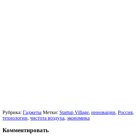
Рубрика:
Гаджеты
Метки:
Startup Village
,
инновации
,
Россия
,
технологии
,
чистота воздуха
,
экономика
Комментировать