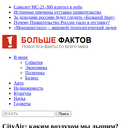
Самолет МС-21-300 взлетел в небо
Истинные причины отставки правительства
За доходами россиян будет следить «Большой брат»
Почему Правительство России ушло в отставку?
«Монокристалл» – мировой технологический лидер
В мире
События
Экономика
Политика
Бизнес
Авто
Недвижимость
Культура
Наука
Гаджеты
CityAir: каким воздухом мы дышим?