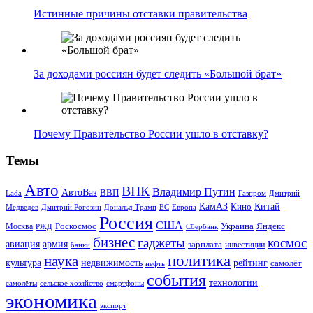
Истинные причины отставки правительства
За доходами россиян будет следить «Большой брат»
Почему Правительство России ушло в отставку?
Темы
Авто
ВПК
Владимир Путин
АвтоВаз
ВВП
Lada
Газпром
Дмитрий
Китай
КамАЗ
Кино
Дональд Трамп
ЕС
Медведев
Дмитрий Рогозин
Европа
Россия
США
Роскосмос
Украина
Москва
Яндекс
РЖД
Сбербанк
бизнес
гаджеты
космос
авиация
армия
зарплата
инвестиции
банки
политика
наука
культура
рейтинг
недвижимость
самолёт
нефть
события
технологии
сельское хозяйство
самолёты
смартфоны
экономика
экспорт