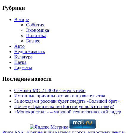
Рубрики
В мире
События
Экономика
Политика
Бизнес
Авто
Недвижимость
Культура
Наука
Гаджеты
Последние новости
Самолет МС-21-300 взлетел в небо
Истинные причины отставки правительства
За доходами россиян будет следить «Большой брат»
Почему Правительство России ушло в отставку?
«Монокристалл» – мировой технологический лидер
Prime RSS - Крупнейший каталог блогов, новостных лент и