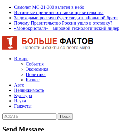
Самолет МС-21-300 взлетел в небо
Истинные причины отставки правительства
За доходами россиян будет следить «Большой брат»
Почему Правительство России ушло в отставку?
«Монокристалл» – мировой технологический лидер
В мире
События
Экономика
Политика
Бизнес
Авто
Недвижимость
Культура
Наука
Гаджеты
Send Message