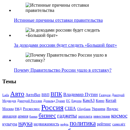
Истинные причины отставки правительства
За доходами россиян будет следить «Большой брат»
Почему Правительство России ушло в отставку?
Темы
Авто
ВПК
Владимир Путин
АвтоВаз
ВВП
Lada
Газпром
Дмитрий
Китай
КамАЗ
Кино
Дональд Трамп
ЕС
Медведев
Дмитрий Рогозин
Европа
Россия
США
Роскосмос
Украина
Москва
Яндекс
РЖД
Сбербанк
бизнес
гаджеты
космос
авиация
армия
зарплата
инвестиции
банки
политика
наука
культура
рейтинг
недвижимость
самолёт
нефть