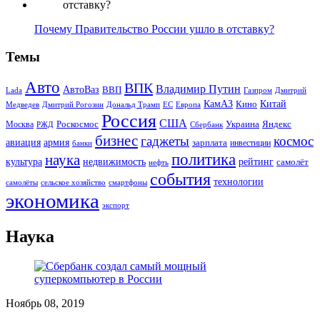
Почему Правительство России ушло в отставку?
Темы
Авто
ВПК
Владимир Путин
АвтоВаз
ВВП
Lada
Газпром
Дмитрий
Китай
КамАЗ
Кино
Дональд Трамп
ЕС
Медведев
Дмитрий Рогозин
Европа
Россия
США
Роскосмос
Украина
Москва
Яндекс
РЖД
Сбербанк
бизнес
гаджеты
космос
авиация
армия
зарплата
инвестиции
банки
политика
наука
культура
рейтинг
недвижимость
самолёт
нефть
события
технологии
сельское хозяйство
самолёты
смартфоны
экономика
экспорт
Наука
Ноябрь 08, 2019