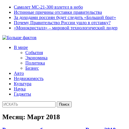
Самолет МС-21-300 взлетел в небо
Истинные причины отставки правительства
За доходами россиян будет следить «Большой брат»
Почему Правительство России ушло в отставку?
«Монокристалл» – мировой технологический лидер
В мире
События
Экономика
Политика
Бизнес
Авто
Недвижимость
Культура
Наука
Гаджеты
Месяц:
Март 2018