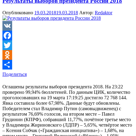
Результаты выборов президента России 2018
Опубликовано
19.03.2018
19.03.2018
Автор:
Redaktor
VK
Facebook
Twitter
Odnoklassniki
Поделиться
Оглашены результаты выборов президента 2018. На 23:22
проверено 99,94% бюллетеней. По данным ЦИК, количество
проголосовавших на 19 марта 17:19:25 достигло 72 768 144.
Явка составила более 67,98%. Данные будут обновлены.
Победителем стал Владимир Путин (самовыдвиженец) с
результатом 76,69% голосов, на втором месте – Павел
Грудинин (КПРФ), собравший 11,77%, почётное третье место
у Владимира Жириновского (ЛДПР) – 5,65%, четвёртое место
– Ксения Собчак («Гражданская инициатива») – 1,68%, на
пятом месте – Григорий Явлинский («Яблоко») – 1,05%,…