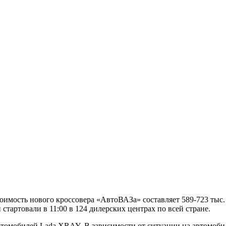
имость нового кроссовера «АвтоВАЗа» составляет 589-723 тыс. 
стартовали в 11:00 в 124 дилерских центрах по всей стране.
 автомобилей Lada XRAY. В зависимости от ситуации на автомоби