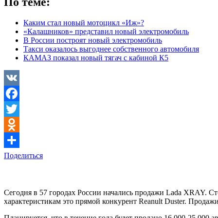
По теме:
Каким стал новый мотоцикл «Иж»?
«Калашников» представил новый электромобиль
В России построят новый электромобиль
Такси оказалось выгоднее собственного автомобиля
КАМАЗ показал новый тягач с кабиной К5
VK
Facebook
Twitter
Odnoklassniki
Поделиться
Сегодня в 57 городах России начались продажи Lada XRAY. Сто
характеристикам это прямой конкурент Reanult Duster. Продажи 
Планируется, что в течение года будет продано 16 000-25 000