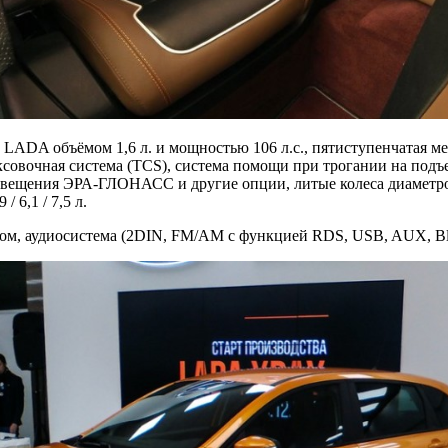
 LADA объёмом 1,6 л. и мощностью 106 л.с., пятиступенчатая м
ксовочная система (TCS), система помощи при трогании на подъ
вещения ЭРА-ГЛОНАСС и другие опции, литые колеса диаметром 
/ 6,1 / 7,5 л.
ом, аудиосистема (2DIN, FM/AM с функцией RDS, USB, AUX, Bluet