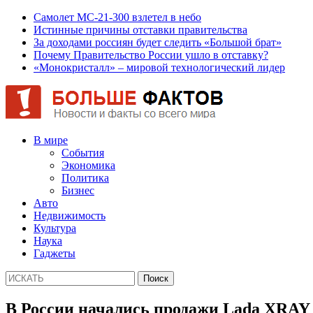
Самолет МС-21-300 взлетел в небо
Истинные причины отставки правительства
За доходами россиян будет следить «Большой брат»
Почему Правительство России ушло в отставку?
«Монокристалл» – мировой технологический лидер
В мире
События
Экономика
Политика
Бизнес
Авто
Недвижимость
Культура
Наука
Гаджеты
В России начались продажи Lada XRAY